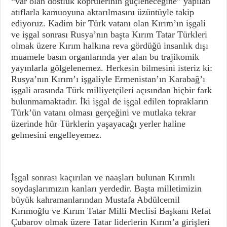
“var olan dostluk köprülerinin güçleneceğine” yapılan
atıflarla kamuoyuna aktarılmasını üzüntüyle takip
ediyoruz. Kadim bir Türk vatanı olan Kırım’ın işgali
ve işgal sonrası Rusya’nın başta Kırım Tatar Türkleri
olmak üzere Kırım halkına reva gördüğü insanlık dışı
muamele basın organlarında yer alan bu trajikomik
yayınlarla gölgelenemez. Herkesin bilmesini isteriz ki:
Rusya’nın Kırım’ı işgaliyle Ermenistan’ın Karabağ’ı
işgali arasında Türk milliyetçileri açısından hiçbir fark
bulunmamaktadır. İki işgal de işgal edilen toprakların
Türk’ün vatanı olması gerçeğini ve mutlaka tekrar
üzerinde hür Türklerin yaşayacağı yerler haline
gelmesini engelleyemez.
İşgal sonrası kaçırılan ve naaşları bulunan Kırımlı
soydaşlarımızın kanları yerdedir. Başta milletimizin
büyük kahramanlarından Mustafa Abdülcemil
Kırımoğlu ve Kırım Tatar Milli Meclisi Başkanı Refat
Çubarov olmak üzere Tatar liderlerin Kırım’a girişleri