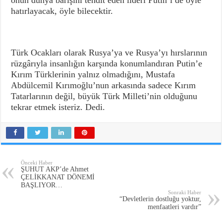
onun dünya barışını tehdit eden lideri Putin’i de öyle
hatırlayacak, öyle bilecektir.
Türk Ocakları olarak Rusya’ya ve Rusya’yı hırslarının
rüzgârıyla insanlığın karşında konumlandıran Putin’e
Kırım Türklerinin yalnız olmadığını, Mustafa
Abdülcemil Kırımoğlu’nun arkasında sadece Kırım
Tatarlarının değil, büyük Türk Milleti’nin olduğunu
tekrar etmek isteriz. Dedi.
Önceki Haber
ŞUHUT AKP’de Ahmet
ÇELİKKANAT DÖNEMİ
BAŞLIYOR…
Sonraki Haber
“Devletlerin dostluğu yoktur,
menfaatleri vardır”