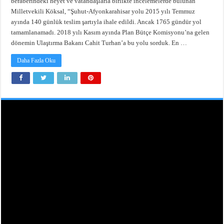
beraberindeki heyet ve vatandaşlarla birlikte incelemelerde bulunan
Milletvekili Köksal, “Şuhut-Afyonkarahisar yolu 2015 yılı Temmuz
ayında 140 günlük teslim şartıyla ihale edildi. Ancak 1765 gündür yol
tamamlanamadı. 2018 yılı Kasım ayında Plan Bütçe Komisyonu’na gelen
dönemin Ulaştırma Bakanı Cahit Turhan’a bu yolu sorduk. En …
Daha Fazla Oku