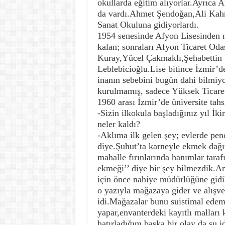
okullarda eğitim alıyorlar.Ayrıca
da vardı.Ahmet Şendoğan,Ali Kah
Sanat Okuluna gidiyorlardı.
1954 senesinde Afyon Lisesinden
kalan; sonraları Afyon Ticaret Od
Kuray,Yücel Çakmaklı,Şehabettin 
Leblebicioğlu.Lise bitince İzmir’d
inanın sebebini bugün dahi bilmiy
kurulmamış, sadece Yüksek Ticaret
1960 arası İzmir’de üniversite tahs
-Sizin ilkokula başladığınız yıl İk
neler kaldı?
-Aklıma ilk gelen şey; evlerde penc
diye.Şuhut’ta karneyle ekmek dağı
mahalle fırınlarında hanımlar taraf
ekmeği’’ diye bir şey bilmezdik.An
için önce nahiye müdürlüğüne gidili
o yazıyla mağazaya gider ve alışver
idi.Mağazalar bunu suistimal edem
yapar,envanterdeki kayıtlı malları 
hatırladığım başka bir olay da şu 