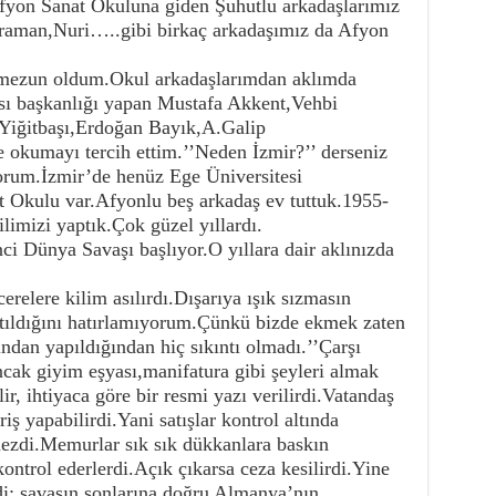
 Afyon Sanat Okuluna giden Şuhutlu arkadaşlarımız
raman,Nuri…..gibi birkaç arkadaşımız da Afyon
 mezun oldum.Okul arkadaşlarımdan aklımda
ası başkanlığı yapan Mustafa Akkent,Vehbi
Yiğitbaşı,Erdoğan Bayık,A.Galip
e okumayı tercih ettim.’’Neden İzmir?’’ derseniz
orum.İzmir’de henüz Ege Üniversitesi
 Okulu var.Afyonlu beş arkadaş ev tuttuk.1955-
ilimizi yaptık.Çok güzel yıllardı.
inci Dünya Savaşı başlıyor.O yıllara dair aklınızda
erelere kilim asılırdı.Dışarıya ışık sızmasın
tıldığını hatırlamıyorum.Çünkü bizde ekmek zaten
ından yapıldığından hiç sıkıntı olmadı.’’Çarşı
cak giyim eşyası,manifatura gibi şeyleri almak
r, ihtiyaca göre bir resmi yazı verilirdi.Vatandaş
iş yapabilirdi.Yani satışlar kontrol altında
ezdi.Memurlar sık sık dükkanlara baskın
kontrol ederlerdi.Açık çıkarsa ceza kesilirdi.Yine
idi; savaşın sonlarına doğru Almanya’nın