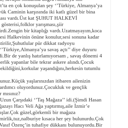
t’ta en çok konuşulan şey ‘’Türkiye, Almanya’ya
ük Caminin karşısında iki katlı güzel bir bina
kantası vardı.Üst kat ŞUHUT HALKEVİ
gösterisi,folklor yarışması,şiir
irdi.Zengin bir kitaplığı vardı.Uzatmayayım,koca
anesi Halkevinin önüne konulur,sesi sonuna kadar
tirilir,Şuhutlular pür dikkat radyoyu
 ‘’Türkiye,Almanya’ya savaş açtı’’ diye duyuru
di.Bir de yanlış hatırlamıyorsam , savaş dönemi 4
erlik yapanlar bile tekrar askere alındı.Çocuk
çekildiğini,korkular yaşandığını,herkesin tutumlu
unuz.Küçük yaşlarınızdan itibaren ailenizin
 yardımcı oluyordunuz.Çocukluk ve gençlik
ır mısınız?
zun Çarşıdaki ‘’Taş Mağaza’’ idi.(Şimdi Hasan
azayı Hacı Veli Ağa yaptırmış,aile İzmir’e
ışlar.Çok güzel,görkemli bir mağaza
mirlik,tuz,nalburiye kısaca her şey bulunurdu.Çok
Vasıf Özenç’in tuhafiye dükkanı bulunuyordu.Bir