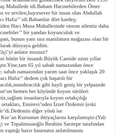
Baş Mahallede idi.Babam Hacınebilerden Ömer
n ve sevilen,hayırsever bir insan olan Abdullah
ı Hafız’’ idi.Babamlar dört kardeş;
den Hacı Musa Mahallesinde oturan ailemiz daha
cınebiler’’ bir yandan koyunculuk ve
yapan, bunun yanı sıra manifatura mağazası olan bir
olarak dünyaya geldim.
çi’yi anlatır mısınız?
ini bütün bir insandı.Büyük Camide uzun yıllar
ştır.Yine,tam 65 yıl sabah namazından önce
; sabah namazından yarım saat önce yaklaşık 20
cı Hafız’’ dedem çok başarılı bir
cılık,mandıracılık gibi hayli geniş bir yelpazede
uhut’un hemen her köyünde koyun sürüleri
,sağlam insanlarıyla koyun ortakçılığı
 ortakları, Emirevi’nden İzzet Özdemir (eski
ir’di.Dedemin diğer yönü ise
 Kur’an Kursunun ihtiyaçlarını karşılamıştır.(Yalı
i ve Topalmusaoğlu İbrahim Sarıtepe tarafından
m yaptığı hayır hasenatın anlatılmasını