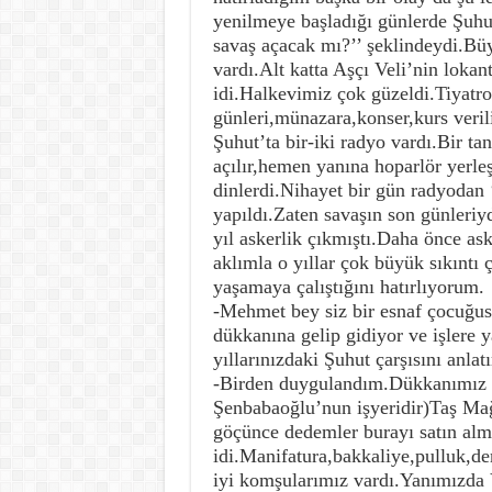
yenilmeye başladığı günlerde Şuhu
savaş açacak mı?’’ şeklindeydi.Büy
vardı.Alt katta Aşçı Veli’nin lo
idi.Halkevimiz çok güzeldi.Tiyatro 
günleri,münazara,konser,kurs veril
Şuhut’ta bir-iki radyo vardı.Bir t
açılır,hemen yanına hoparlör yerleş
dinlerdi.Nihayet bir gün radyodan
yapıldı.Zaten savaşın son günleriy
yıl askerlik çıkmıştı.Daha önce ask
aklımla o yıllar çok büyük sıkıntı 
yaşamaya çalıştığını hatırlıyorum.
-Mehmet bey siz bir esnaf çocuğus
dükkanına gelip gidiyor ve işlere
yıllarınızdaki Şuhut çarşısını anlat
-Birden duygulandım.Dükkanımız U
Şenbabaoğlu’nun işyeridir)Taş Mağ
göçünce dedemler burayı satın alm
idi.Manifatura,bakkaliye,pulluk,de
iyi komşularımız vardı.Yanımızda 