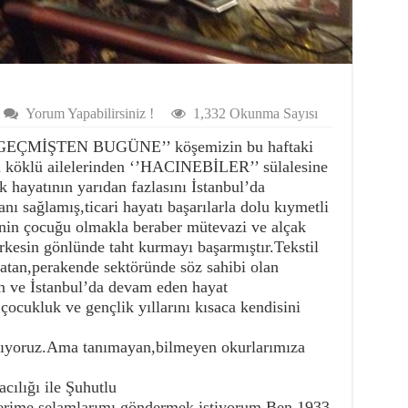
Yorum Yapabilirsiniz !
1,332 Okunma Sayısı
 ‘’GEÇMİŞTEN BUGÜNE’’ köşemizin bu haftaki
öklü ailelerinden ‘’HACINEBİLER’’ sülalesine
 hayatının yarıdan fazlasını İstanbul’da
ı sağlamış,ticari hayatı başarılarla dolu kıymetli
lenin çocuğu olmakla beraber mütevazi ve alçak
kesin gönlünde taht kurmayı başarmıştır.Tekstil
atan,perakende sektöründe söz sahibi olan
n ve İstanbul’da devam eden hayat
,çocukluk ve gençlik yıllarını kısaca kendisini
anıyoruz.Ama tanımayan,bilmeyen okurlarımıza
cılığı ile Şuhutlu
lerime selamlarımı göndermek istiyorum.Ben 1933