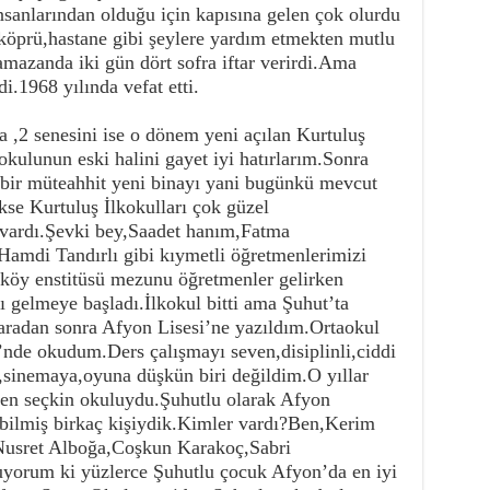
nsanlarından olduğu için kapısına gelen çok olurdu
köprü,hastane gibi şeylere yardım etmekten mutlu
mazanda iki gün dört sofra iftar verirdi.Ama
.1968 yılında vefat etti.
a ,2 senesini ise o dönem yeni açılan Kurtuluş
ulunun eski halini gayet iyi hatırlarım.Sonra
bir müteahhit yeni binayı yani bugünkü mevcut
kse Kurtuluş İlkokulları çok güzel
z vardı.Şevki bey,Saadet hanım,Fatma
mdi Tandırlı gibi kıymetli öğretmenlerimizi
 köy enstitüsü mezunu öğretmenler gelirken
 gelmeye başladı.İlkokul bitti ama Şuhut’ta
 aradan sonra Afyon Lisesi’ne yazıldım.Ortaokul
i’nde okudum.Ders çalışmayı seven,disiplinli,ciddi
sinemaya,oyuna düşkün biri değildim.O yıllar
 en seçkin okuluydu.Şuhutlu olarak Afyon
abilmiş birkaç kişiydik.Kimler vardı?Ben,Kerim
usret Alboğa,Coşkun Karakoç,Sabri
yorum ki yüzlerce Şuhutlu çocuk Afyon’da en iyi