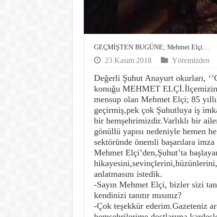
GEÇMİŞTEN BUGÜNE; Mehmet Elçi…
23 Kasım 2018
Yöremizden
Değerli Şuhut Anayurt okurları,
konuğu MEHMET ELÇİ.İlçemizin k
mensup olan Mehmet Elçi; 85 yıllık
geçirmiş,pek çok Şuhutluya iş imkan
bir hemşehrimizdir.Varlıklı bir ai
gönüllü yapısı nedeniyle hemen her
sektöründe önemli başarılara imza 
Mehmet Elçi’den,Şuhut’ta başlaya
hikayesini,sevinçlerini,hüzünlerini
anlatmasını istedik.
-Sayın Mehmet Elçi, bizler sizi t
kendinizi tanıtır mısınız?
-Çok teşekkür ederim.Gazeteniz ara
hemşehrilerime,dostlarıma,kardeş