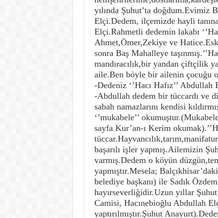
yılında Şuhut’ta doğdum.Evimiz 
Elçi.Dedem, ilçemizde hayli tanına
Elçi.Rahmetli dedemin lakabı ‘’Hac
Ahmet,Ömer,Zekiye ve Hatice.Eski
sonra Baş Mahalleye taşınmış.’’Ha
mandıracılık,bir yandan çiftçilik 
aile.Ben böyle bir ailenin çocuğu 
-Dedeniz ‘’Hacı Hafız’’ Abdullah El
-Abdullah dedem bir tüccardı ve d
sabah namazlarını kendisi kıldırmı
‘’mukabele’’ okumuştur.(Mukabele
sayfa Kur’an-ı Kerim okumak).’’Ha
tüccar.Hayvancılık,tarım,manifatura
başarılı işler yapmış.Ailemizin Ş
varmış.Dedem o köyün düzgün,temiz
yapmıştır.Mesela; Balçıkhisar’daki
belediye başkanı) ile Sadık Özdem
hayırseverliğidir.Uzun yıllar Şuhut
Camisi, Hacınebioğlu Abdullah Elç
yaptırılmıştır.Şuhut Anayurt).Dede