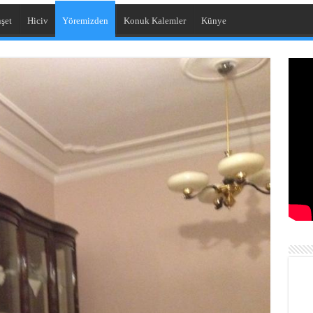
şet
Hiciv
Yöremizden
Konuk Kalemler
Künye