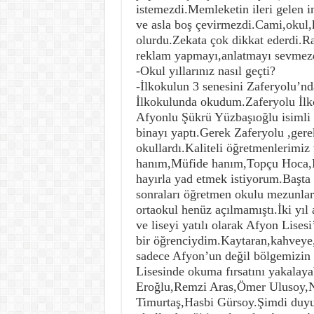
istemezdi.Memleketin ileri gelen i
ve asla boş çevirmezdi.Cami,okul,
olurdu.Zekata çok dikkat ederdi.Ra
reklam yapmayı,anlatmayı sevmezdi
-Okul yıllarınız nasıl geçti?
-İlkokulun 3 senesini Zaferyolu’nd
İlkokulunda okudum.Zaferyolu İlkok
Afyonlu Şükrü Yüzbaşıoğlu isimli 
binayı yaptı.Gerek Zaferyolu ,gere
okullardı.Kaliteli öğretmenlerimi
hanım,Müfide hanım,Topçu Hoca,Ha
hayırla yad etmek istiyorum.Başta
sonraları öğretmen okulu mezunları
ortaokul henüz açılmamıştı.İki yıl
ve liseyi yatılı olarak Afyon Lises
bir öğrenciydim.Kaytaran,kahveye,
sadece Afyon’un değil bölgemizin
Lisesinde okuma fırsatını yakalay
Eroğlu,Remzi Aras,Ömer Ulusoy,N
Timurtaş,Hasbi Gürsoy.Şimdi duyu