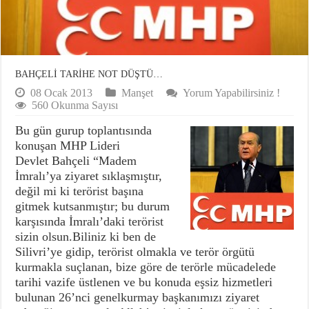
BAHÇELİ TARİHE NOT DÜŞTÜ…
08 Ocak 2013
Manşet
Yorum Yapabilirsiniz !
560 Okunma Sayısı
Bu gün gurup toplantısında
konuşan MHP Lideri
Devlet Bahçeli “Madem
İmralı’ya ziyaret sıklaşmıştır,
değil mi ki terörist başına
gitmek kutsanmıştır; bu durum
karşısında İmralı’daki terörist
sizin olsun.Biliniz ki ben de
Silivri’ye gidip, terörist olmakla ve terör örgütü
kurmakla suçlanan, bize göre de terörle mücadelede
tarihi vazife üstlenen ve bu konuda eşsiz hizmetleri
bulunan 26’nci genelkurmay başkanımızı ziyaret