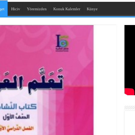
şet
Hiciv
Yöremizden
Konuk Kalemler
Künye