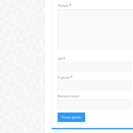
Yorum
*
Ad
*
E-posta
*
İnternet sitesi