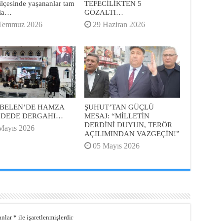
ilçesinde yaşananlar tam
TEFECİLİKTEN 5
cia…
GÖZALTI…
Temmuz 2026
29 Haziran 2026
BELEN’DE HAMZA
ŞUHUT’TAN GÜÇLÜ
 DEDE DERGAHI…
MESAJ: “MİLLETİN
DERDİNİ DUYUN, TERÖR
Mayıs 2026
AÇILIMINDAN VAZGEÇİN!”
05 Mayıs 2026
anlar
*
ile işaretlenmişlerdir