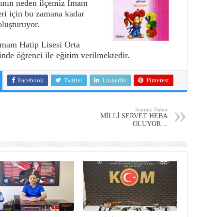
arının neden ilçemiz İmam
eri için bu zamana kadar
luşturuyor.
İmam Hatip Lisesi Orta
nde öğrenci ile eğitim verilmektedir.
Facebook
Twitter
LinkedIn
Pinterest
Sonraki Haber
MİLLİ SERVET HEBA
OLUYOR…