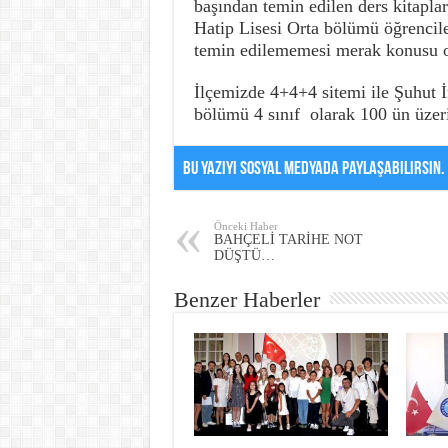
başından temin edilen ders kitapl
Hatip Lisesi Orta bölümü öğrencil
temin edilememesi merak konusu o
İlçemizde 4+4+4 sitemi ile Şuhut 
bölümü 4 sınıf olarak 100 ün üzeri
Bu Yazıyı Sosyal Medyada Paylaşabilirsin.
Önceki Haber
BAHÇELİ TARİHE NOT
DÜŞTÜ…
Benzer Haberler