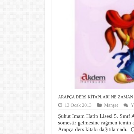
ARAPÇA DERS KİTAPLARI NE ZAMA
13 Ocak 2013
Manşet
Y
Şuhut İmam Hatip Lisesi 5. Sınıf A
sömestir gelmesine rağmen temin e
Arapça ders kitabı dağıtılamadı. 