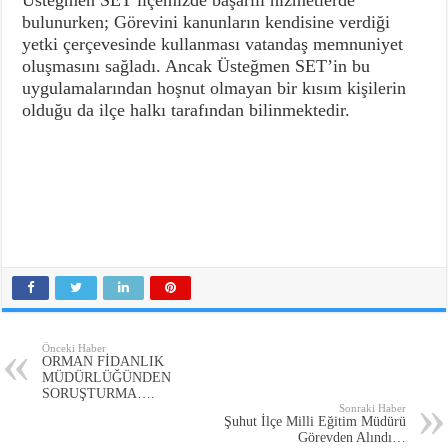
Üsteğmen SET ilçemizde başarılı hizmetlerde
bulunurken; Görevini kanunların kendisine verdiği
yetki çerçevesinde kullanması vatandaş memnuniyet
oluşmasını sağladı. Ancak Üsteğmen SET’in bu
uygulamalarından hoşnut olmayan bir kısım kişilerin
olduğu da ilçe halkı tarafından bilinmektedir.
Önceki Haber
ORMAN FİDANLIK
MÜDÜRLÜĞÜNDEN
SORUŞTURMA….
Sonraki Haber
Şuhut İlçe Milli Eğitim Müdürü
Görevden Alındı…