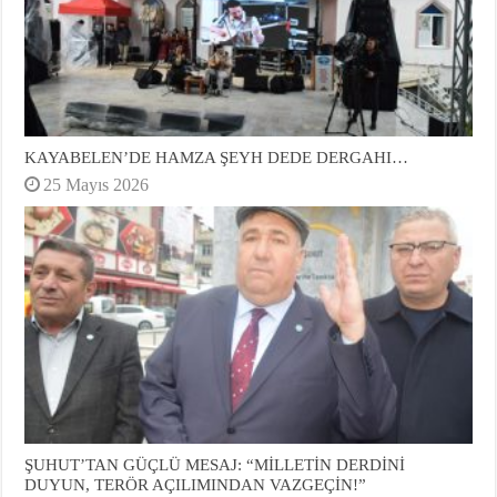
KAYABELEN’DE HAMZA ŞEYH DEDE DERGAHI…
25 Mayıs 2026
ŞUHUT’TAN GÜÇLÜ MESAJ: “MİLLETİN DERDİNİ
DUYUN, TERÖR AÇILIMINDAN VAZGEÇİN!”