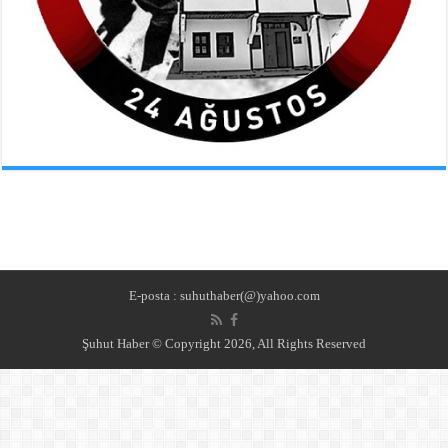
E-posta : suhuthaber(@)yahoo.com
Şuhut Haber © Copyright 2026, All Rights Reserved