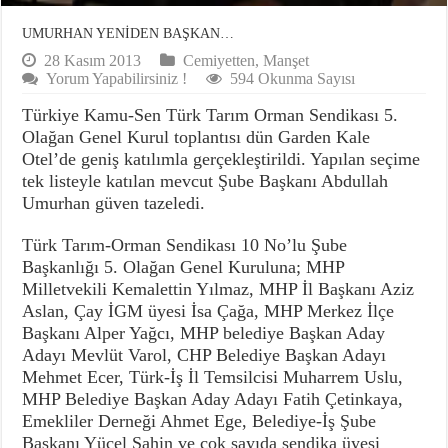
UMURHAN YENİDEN BAŞKAN…
28 Kasım 2013
Cemiyetten
,
Manşet
Yorum Yapabilirsiniz !
594 Okunma Sayısı
Türkiye Kamu-Sen Türk Tarım Orman Sendikası 5.
Olağan Genel Kurul toplantısı dün Garden Kale
Otel’de geniş katılımla gerçekleştirildi. Yapılan seçime
tek listeyle katılan mevcut Şube Başkanı Abdullah
Umurhan güven tazeledi.
Türk Tarım-Orman Sendikası 10 No’lu Şube
Başkanlığı 5. Olağan Genel Kuruluna; MHP
Milletvekili Kemalettin Yılmaz, MHP İl Başkanı Aziz
Aslan, Çay İGM üyesi İsa Çağa, MHP Merkez İlçe
Başkanı Alper Yağcı, MHP belediye Başkan Aday
Adayı Mevlüt Varol, CHP Belediye Başkan Adayı
Mehmet Ecer, Türk-İş İl Temsilcisi Muharrem Uslu,
MHP Belediye Başkan Aday Adayı Fatih Çetinkaya,
Emekliler Derneği Ahmet Ege, Belediye-İş Şube
Başkanı Yücel Şahin ve çok sayıda sendika üyesi