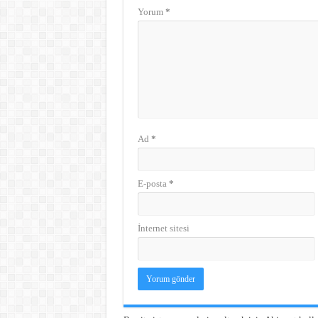
Yorum
*
Ad
*
E-posta
*
İnternet sitesi