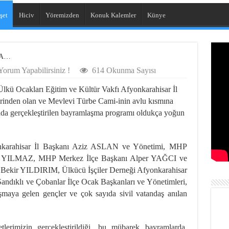
şet
Hiciv
Yöremizden
Konuk Kalemler
Künye
MA…
Yorum Yapabilirsiniz !
614 Okunma Sayısı
lkü Ocakları Eğitim ve Kültür Vakfı Afyonkarahisar İl
erinden olan ve Mevlevi Türbe Cami-inin avlu kısmına
nda gerçekleştirilen bayramlaşma programı oldukça yoğun
karahisar İl Başkanı Aziz ASLAN ve Yönetimi, MHP
ttin YILMAZ, MHP Merkez İlçe Başkanı Alper YAĞCI ve
 Bekir YILDIRIM, Ülkücü İşçiler Derneği Afyonkarahisar
ndıklı ve Çobanlar İlçe Ocak Başkanları ve Yönetimleri,
maya gelen gençler ve çok sayıda sivil vatandaş anılan
tlerimizin gerçekleştirildiği, bu mübarek bayramlarda,