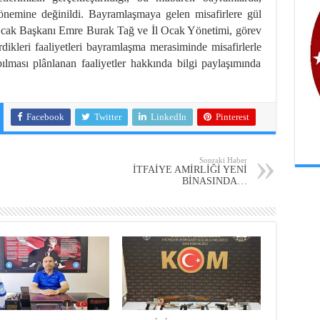
in önemine değinildi. Bayramlaşmaya gelen misafirlere gül
 Ocak Başkanı Emre Burak Tağ ve İl Ocak Yönetimi, görev
dikleri faaliyetleri bayramlaşma merasiminde misafirlerle
ılması plânlanan faaliyetler hakkında bilgi paylaşımında
Facebook
Twitter
LinkedIn
Pinterest
Sonraki Haber
İTFAİYE AMİRLİĞİ YENİ
BİNASINDA…