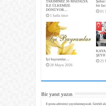
TAKIMIMIZ 36 MADALYA
Şuhut 
İLE ÜLKEMİZE
bir fa
DÖNÜYOR…
01 
1 hafta önce
KAYA
ŞEYH
İyi bayramlar…
25 
28 Mayıs 2026
Bir yanıt yazın
E-posta adresiniz yayınlanmayacak.
Gerekli al