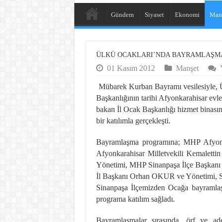
Gündem
Siyaset
Ekonomi
Man
ÜLKÜ OCAKLARI’NDA BAYRAMLAŞ
01 Kasım 2012
Manşet
Mübarek Kurban Bayramı vesilesiyle, Ü
Başkanlığının tarihi Afyonkarahisar evl
bakan İl Ocak Başkanlığı hizmet binası
bir katılımla gerçekleşti.
Bayramlaşma programına; MHP Afyon
Afyonkarahisar Milletvekili Kemale
Yönetimi, MHP Sinanpaşa İlçe Başkanı
İl Başkanı Orhan OKUR ve Yönetimi, Sa
Sinanpaşa İlçemizden Ocağa bayramlaş
programa katılım sağladı.
Bayramlaşmalar sırasında, örf ve ade