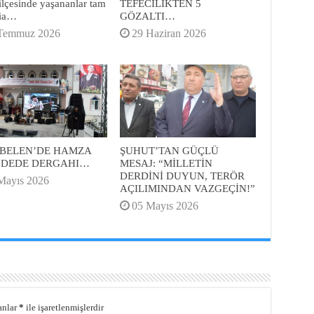
ilçesinde yaşananlar tam
TEFECİLİKTEN 5
cia…
GÖZALTI…
Temmuz 2026
29 Haziran 2026
BELEN’DE HAMZA
ŞUHUT’TAN GÜÇLÜ
 DEDE DERGAHI…
MESAJ: “MİLLETİN
DERDİNİ DUYUN, TERÖR
Mayıs 2026
AÇILIMINDAN VAZGEÇİN!”
05 Mayıs 2026
anlar
*
ile işaretlenmişlerdir