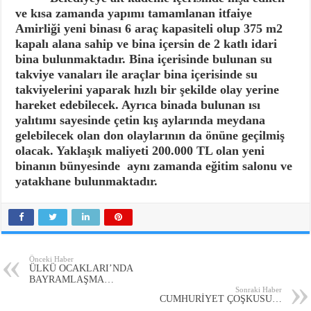
ve kısa zamanda yapımı tamamlanan itfaiye
Amirliği yeni binası 6 araç kapasiteli olup 375 m2
kapalı alana sahip ve bina içersin de 2 katlı idari
bina bulunmaktadır. Bina içerisinde bulunan su
takviye vanaları ile araçlar bina içerisinde su
takviyelerini yaparak hızlı bir şekilde olay yerine
hareket edebilecek. Ayrıca binada bulunan ısı
yalıtımı sayesinde çetin kış aylarında meydana
gelebilecek olan don olaylarının da önüne geçilmiş
olacak. Yaklaşık maliyeti 200.000 TL olan yeni
binanın bünyesinde aynı zamanda eğitim salonu ve
yatakhane bulunmaktadır.
Önceki Haber
ÜLKÜ OCAKLARI’NDA
BAYRAMLAŞMA…
Sonraki Haber
CUMHURİYET ÇOŞKUSU…