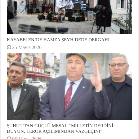
KAYABELEN’DE HAMZA ŞEYH DEDE DERGAHI…
25 Mayıs 2026
ŞUHUT’TAN GÜÇLÜ MESAJ: “MİLLETİN DERDİNİ
DUYUN, TERÖR AÇILIMINDAN VAZGEÇİN!”
05 Mayıs 2026