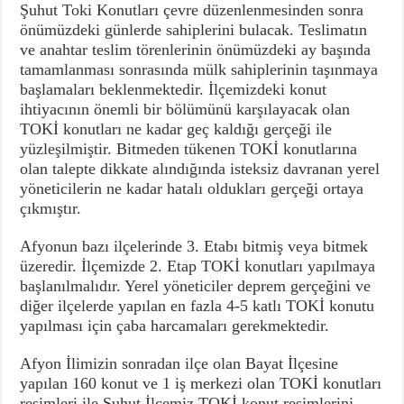
Şuhut Toki Konutları çevre düzenlenmesinden sonra
önümüzdeki günlerde sahiplerini bulacak. Teslimatın
ve anahtar teslim törenlerinin önümüzdeki ay başında
tamamlanması sonrasında mülk sahiplerinin taşınmaya
başlamaları beklenmektedir. İlçemizdeki konut
ihtiyacının önemli bir bölümünü karşılayacak olan
TOKİ konutları ne kadar geç kaldığı gerçeği ile
yüzleşilmiştir. Bitmeden tükenen TOKİ konutlarına
olan talepte dikkate alındığında isteksiz davranan yerel
yöneticilerin ne kadar hatalı oldukları gerçeği ortaya
çıkmıştır.
Afyonun bazı ilçelerinde 3. Etabı bitmiş veya bitmek
üzeredir. İlçemizde 2. Etap TOKİ konutları yapılmaya
başlanılmalıdır. Yerel yöneticiler deprem gerçeğini ve
diğer ilçelerde yapılan en fazla 4-5 katlı TOKİ konutu
yapılması için çaba harcamaları gerekmektedir.
Afyon İlimizin sonradan ilçe olan Bayat İlçesine
yapılan 160 konut ve 1 iş merkezi olan TOKİ konutları
resimleri ile Şuhut İlçemiz TOKİ konut resimlerini