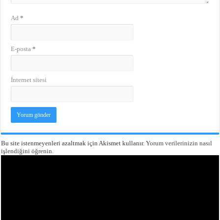
Ad
*
E-posta
*
İnternet sitesi
Bu site istenmeyenleri azaltmak için Akismet kullanır.
Yorum verilerinizin nasıl
işlendiğini öğrenin.