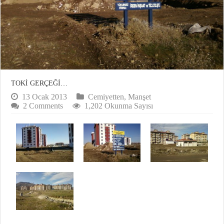
TOKİ GERÇEĞİ…
13 Ocak 2013
Cemiyetten
,
Manşet
2 Comments
1,202 Okunma Sayısı