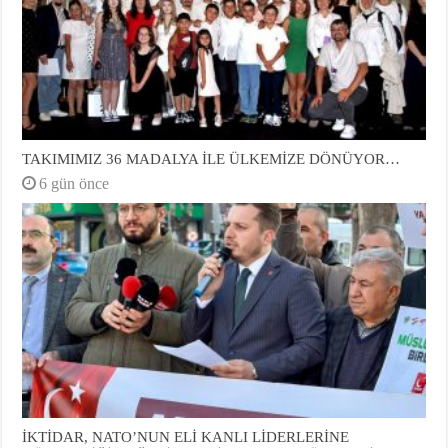
TAKIMIMIZ 36 MADALYA İLE ÜLKEMİZE DÖNÜYOR…
6 gün önce
İKTİDAR, NATO’NUN ELİ KANLI LİDERLERİNE