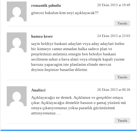
romantik şuhutlu
20 Ekim 2013 at 19:49
görecez bakalım kim neyi açıklayacak!!!
Yanıtla
hamza keser
24 Ekim 2013 at 23:03
sayin beldiye baskani adaylari veya aday adaylari lutfen
hic kimseye camur atmadan halka sadece plan ve
projelerinizi anlatiniz.ornegin ben beledye baskani
secilirsem suhut a hava alani veya olimpik kapali yuzme
havuzu yapacagim iste planlarim elimde mevcut
deyiniz.hepinize basarilar dilerim.
Yanıtla
Analizci
26 Ekim 2013 at 00:26
Açıklayacağız ne demek. Açıklarsın ve gerçekler ortaya
çıkar. Açıklayacağız demekle basının o şantaj yüzünü mü
ortaya çıkarıyorsunuz yoksa pazarlık gücünüzümü
arttırıyorsunuz….
Yanıtla