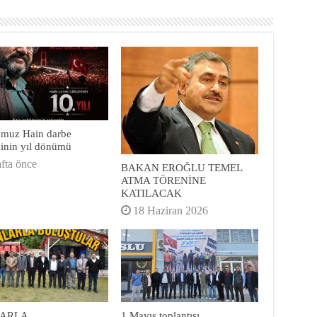
mmuz Hain darbe
minin yıl dönümü
afta önce
BAKAN EROĞLU TEMEL
ATMA TÖRENİNE
KATILACAK
18 Haziran 2026
ARLA
1 Mayıs toplantısı…