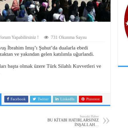
orum Yapabilirsiniz !
731 Okunma Sayısı
ş İbrahim Imış’ı Şuhut’da dualarla ebedi
uzaktan ve yakından gelen katılımla uğurlandi.
ları başta olmak üzere Türk Silahlı Kuvvetleri ve
.
Facebook
Twitter
LinkedIn
Pinterest
Sonraki Haber
BU KİTABI HATIRLARSINIZ
İNŞALLAH…