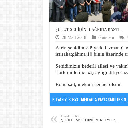
ŞUHUT ŞEHİDİNİ BAĞRINA BASTI…
28 Mart 2018
Gündem
Y
Afrin şehidimiz Piyade Uzman Çavu
istirahatgâhına 10 binin üzerinde 
Şehidimizin kederli ailesi ve yakın
Türk milletine başsağlığı diliyoruz
Ruhu şad, mekanı cennet olsun.
Bu Yazıyı Sosyal Medyada Paylaşabilirsin.
Önceki Haber
ŞUHUT ŞEHİDİNİ BEKLİYOR…