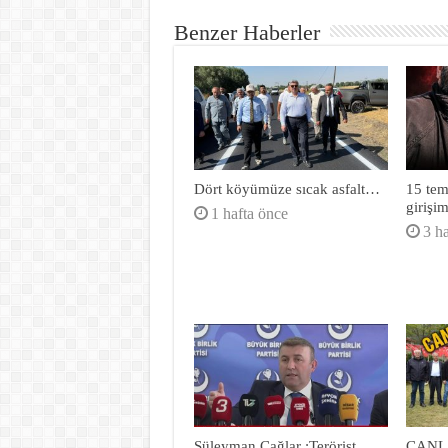
Benzer Haberler
Dört köyümüze sıcak asfalt…
15 te
girişi
1 hafta önce
3 h
Süleyman Çağlar :Terörist
CANL