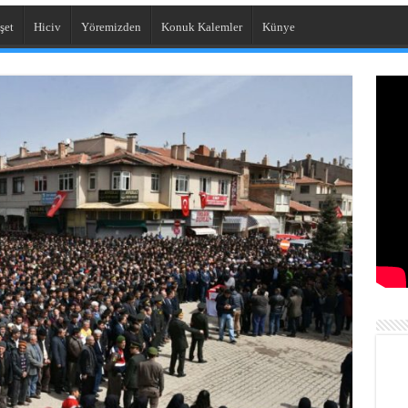
şet
Hiciv
Yöremizden
Konuk Kalemler
Künye