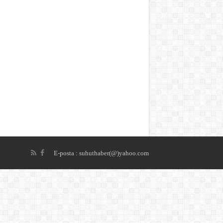
E-posta : suhuthaber(@)yahoo.com