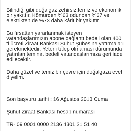
Bilindiği gibi doğalgaz zehirsiz,tem
iz ve ekonomik
bir yakıttır, Kömürden %63 odundan %67 ve
elektrikten de %73 daha kârlı bir yakıttır.
Bu fırsattan yararlanmak isteyen
vatandaşlarımızın abone bağlantı bedeli olan 400
tl ücret
i Ziraat Bankası Şuhut Şubesine yatırmaları
gerekmektedir. Yeterli talep olmaması durumunda
yatırılan teminat bedeli vatandaşlarımıza geri iade
edilecektir.
Daha güzel ve te
miz bir çevre için doğalgaza evet
diyelim.
Son başvuru tarihi : 16 Ağustos 2013 Cuma
Şuhut Ziraat Bankası hesap numarası
TR- 09 0001 0000 2136 4301 21 51 40