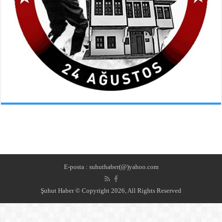
E-posta : suhuthaber(@)yahoo.com
Şuhut Haber © Copyright 2026, All Rights Reserved