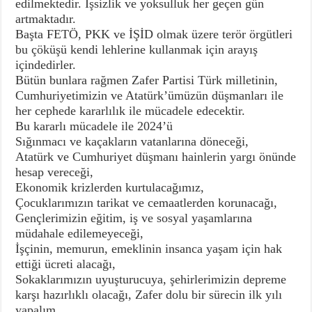
edilmektedir. İşsizlik ve yoksulluk her geçen gün
artmaktadır.
Başta FETÖ, PKK ve İŞİD olmak üzere terör örgütleri
bu çöküşü kendi lehlerine kullanmak için arayış
içindedirler.
Bütün bunlara rağmen Zafer Partisi Türk milletinin,
Cumhuriyetimizin ve Atatürk’ümüzün düşmanları ile
her cephede kararlılık ile mücadele edecektir.
Bu kararlı mücadele ile 2024’ü
Sığınmacı ve kaçakların vatanlarına döneceği,
Atatürk ve Cumhuriyet düşmanı hainlerin yargı önünde
hesap vereceği,
Ekonomik krizlerden kurtulacağımız,
Çocuklarımızın tarikat ve cemaatlerden korunacağı,
Gençlerimizin eğitim, iş ve sosyal yaşamlarına
müdahale edilemeyeceği,
İşçinin, memurun, emeklinin insanca yaşam için hak
ettiği ücreti alacağı,
Sokaklarımızın uyuşturucuya, şehirlerimizin depreme
karşı hazırlıklı olacağı, Zafer dolu bir sürecin ilk yılı
yapalım.