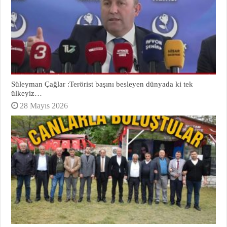
Süleyman Çağlar :Terörist başını besleyen dünyada ki tek
ülkeyiz…
28 Mayıs 2026