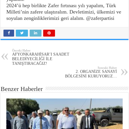
2024’ü hep birlikte Zafer fırtınası yılı yapalım, Türk
Milleti’nin zafere ulaştıralım. Devletimizi, ülkemizi ve
soyulan zenginliklerimizi geri alalım. @zaferpartisi
Önceki Haber
AFYONKARAHİSAR’I SAADET
BELEDİYECİLİĞİ İLE
TANIŞTIRACAĞIZ!
Sonraki Haber
2. ORGANİZE SANAYİ
BÖLGESİNİ KURUYORUZ…
Benzer Haberler