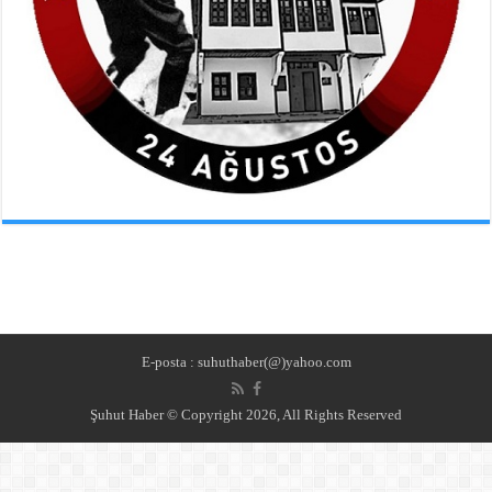
E-posta : suhuthaber(@)yahoo.com
Şuhut Haber © Copyright 2026, All Rights Reserved