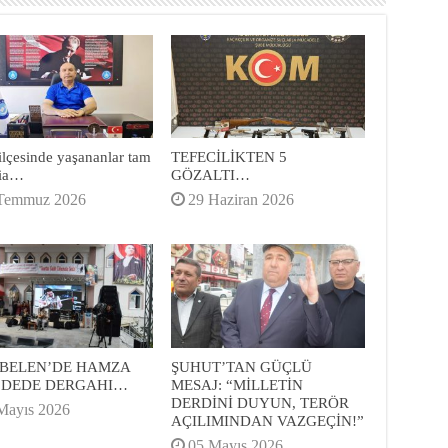
ilçesinde yaşananlar tam
TEFECİLİKTEN 5
cia…
GÖZALTI…
Temmuz 2026
29 Haziran 2026
BELEN’DE HAMZA
ŞUHUT’TAN GÜÇLÜ
 DEDE DERGAHI…
MESAJ: “MİLLETİN
DERDİNİ DUYUN, TERÖR
Mayıs 2026
AÇILIMINDAN VAZGEÇİN!”
05 Mayıs 2026