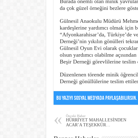
Burada önemli olan minik yavrular
da çok güzel örneğini bezlere göste
Gülnesil Anaokulu Müdürü Mehmet 
kardeşlerine yardımcı olmak için bö
“Afyonkarahisar’da, Türkiye’de v
Derneği’nin yıkılın gönülleri tekra
Gülnesil Oyun Evi olarak çocuklar
olsun yardımcı olabilme açısından 
Beşir Derneği görevlilerine teslim 
Düzenlenen törende minik öğrencile
Derneği gönüllülerine teslim ettiler
Bu Yazıyı Sosyal Medyada Paylaşabilirsin.
Önceki Haber
HÜRRİYET MAHALLESİNDEN
ACAR’A TEŞEKKÜR…