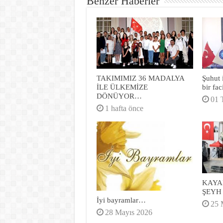
Benzer Haberler
TAKIMIMIZ 36 MADALYA
Şuhut 
İLE ÜLKEMİZE
bir fa
DÖNÜYOR…
01 
1 hafta önce
KAYA
ŞEYH
İyi bayramlar…
25 
28 Mayıs 2026