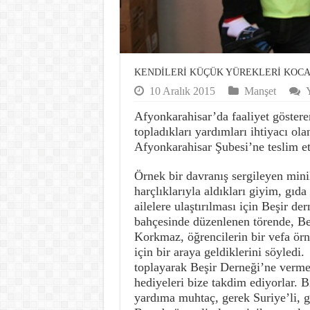
KENDİLERİ KÜÇÜK YÜREKLERİ KO
10 Aralık 2015
Manşet
Y
Afyonkarahisar’da faaliyet göstere
topladıkları yardımları ihtiyacı ola
Afyonkarahisar Şubesi’ne teslim ett
Örnek bir davranış sergileyen minik 
harçlıklarıyla aldıkları giyim, gıda
ailelere ulaştırılması için Beşir de
bahçesinde düzenlenen törende, B
Korkmaz, öğrencilerin bir vefa örn
için bir araya geldiklerini söyledi
toplayarak Beşir Derneği’ne vermek 
hediyeleri bize takdim ediyorlar. B
yardıma muhtaç, gerek Suriye’li, ge