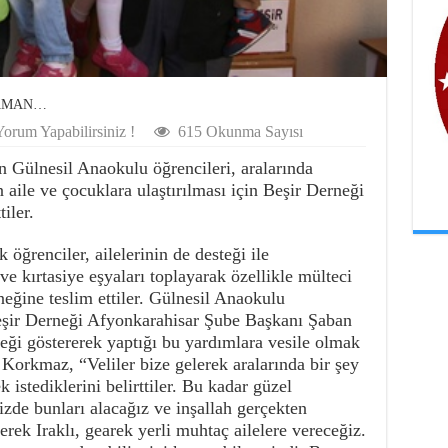
CAMAN…
orum Yapabilirsiniz !
615 Okunma Sayısı
n Gülnesil Anaokulu öğrencileri, aralarında
n aile ve çocuklara ulaştırılması için Beşir Derneği
iler.
öğrenciler, ailelerinin de desteği ile
 ve kırtasiye eşyaları toplayarak özellikle mülteci
rneğine teslim ettiler. Gülnesil Anaokulu
eşir Derneği Afyonkarahisar Şube Başkanı Şaban
eği göstererek yaptığı bu yardımlara vesile olmak
. Korkmaz, “Veliler bize gelerek aralarında bir şey
istediklerini belirttiler. Bu kadar güzel
izde bunları alacağız ve inşallah gerçekten
rek Iraklı, gearek yerli muhtaç ailelere vereceğiz.