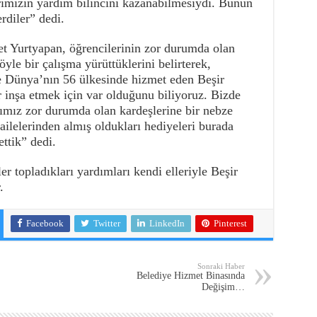
ımızın yardım bilincini kazanabilmesiydi. Bunun
rdiler” dedi.
Yurtyapan, öğrencilerinin zor durumda olan
yle bir çalışma yürüttüklerini belirterek,
e Dünya’nın 56 ülkesinde hizmet eden Beşir
r inşa etmek için var olduğunu biliyoruz. Bizde
ımız zor durumda olan kardeşlerine bir nebze
ailelerinden almış oldukları hediyeleri burada
ettik” dedi.
r topladıkları yardımları kendi elleriyle Beşir
.
Facebook
Twitter
LinkedIn
Pinterest
Sonraki Haber
Belediye Hizmet Binasında
Değişim…