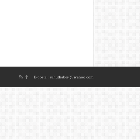
E-posta : suhuthaber(@)yahoo.com