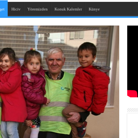
şet
Hiciv
Yöremizden
Konuk Kalemler
Künye