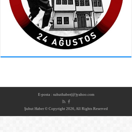
E-posta : suhuthaber(@)yahoo.com
Şuhut Haber © Copyright 2026, All Rights Reserved