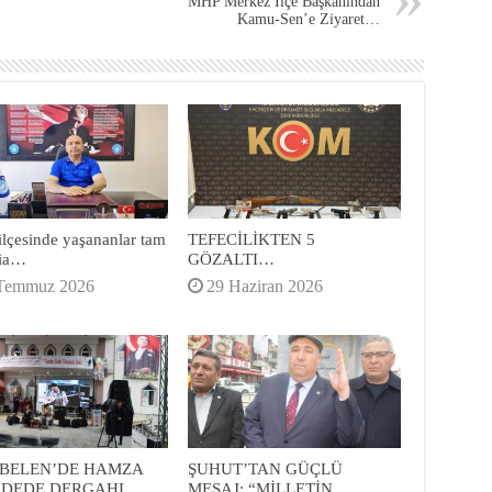
MHP Merkez İlçe Başkanından
Kamu-Sen’e Ziyaret…
ilçesinde yaşananlar tam
TEFECİLİKTEN 5
cia…
GÖZALTI…
Temmuz 2026
29 Haziran 2026
BELEN’DE HAMZA
ŞUHUT’TAN GÜÇLÜ
 DEDE DERGAHI…
MESAJ: “MİLLETİN