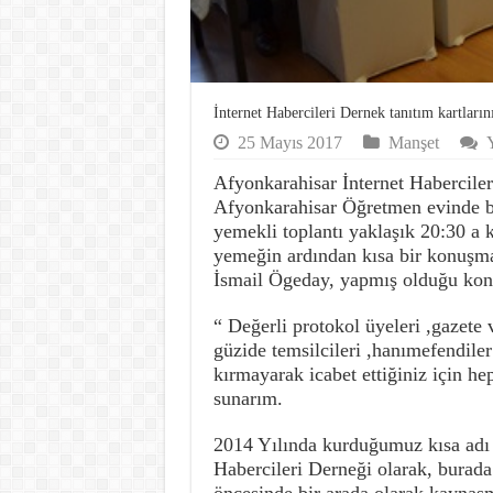
İnternet Habercileri Dernek tanıtım kartlarını
25 Mayıs 2017
Manşet
Y
Afyonkarahisar İnternet Haberci
Afyonkarahisar Öğretmen evinde bi
yemekli toplantı yaklaşık 20:30 a k
yemeğin ardından kısa bir konuşma
İsmail Ögeday, yapmış olduğu konu
“ Değerli protokol üyeleri ,gazete v
güzide temsilcileri ,hanımefendiler
kırmayarak icabet ettiğiniz için he
sunarım.
2014 Yılında kurduğumuz kısa adı
Habercileri Derneği olarak, burad