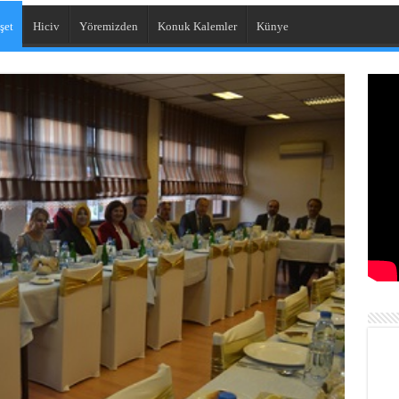
şet
Hiciv
Yöremizden
Konuk Kalemler
Künye