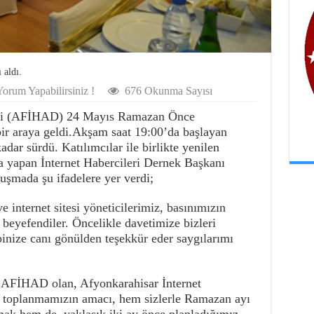
 aldı.
orum Yapabilirsiniz !
676 Okunma Sayısı
leri (AFİHAD) 24 Mayıs Ramazan Önce
r araya geldi.Akşam saat 19:00’da başlayan
adar sürdü. Katılımcılar ile birlikte yenilen
 yapan İnternet Habercileri Dernek Başkanı
şmada şu ifadelere yer verdi;
e internet sitesi yöneticilerimiz, basınımızın
 beyefendiler. Öncelikle davetimize bizleri
pinize canı gönülden teşekkür eder saygılarımı
 AFİHAD olan, Afyonkarahisar İnternet
a toplanmamızın amacı, hem sizlerle Ramazan ayı