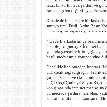
öncesinde bir arada olarak kaynaş
fakat bir türlü hava şartları ve g
zamana gelen değerli üyelerimizin 
O nedenle ben sizlere bir kez daha
sunuyorum” Dedi. Ardın Basın Yay
bir konuşma yaparak şu ifadeleri k
“ Değerli arkadaşlar ve basın men
teknoloji çağındayız İnternet habe
yanında gazetelerde bu çağa ayak 
basılı medyasının yanında yine dijit
Öncelikle ben buradan İnternet Hab
birliktelik sağladığı için. Tebrik e
şartlar ,zaman ve ekonomik sıkıntı
değil.Geçtiğimiz yıl Sayın Başb
konuşmasında internet mecrasına da
bu mecrada şartlara haiz olan, yada
kapsamına alınması konusunu dile g