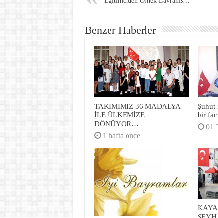
Eğitimciden Örnek Davranış…
Benzer Haberler
TAKIMIMIZ 36 MADALYA
Şuhut 
İLE ÜLKEMİZE
bir fa
DÖNÜYOR…
01 
1 hafta önce
KAYA
ŞEYH