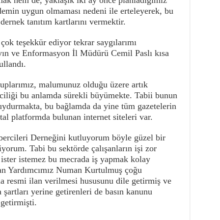
mak hem de, yaklaşık iki ay önce planladığımız
ündemin uygun olmaması nedeni ile erteleyerek, bu
dernek tanıtım kartlarını vermektir.
 çok teşekkür ediyor tekrar saygılarımı
ın ve Enformasyon İl Müdürü Cemil Paslı kısa
ullandı.
suplarımız, malumunuz olduğu üzere artık
rciliği bu anlamda sürekli büyümekte. Tabii bunun
uydurmakta, bu bağlamda da yine tüm gazetelerin
al platformda bulunan internet siteleri var.
ercileri Derneğini kutluyorum böyle güzel bir
diyorum. Tabi bu sektörde çalışanların işi zor
 ister istemez bu mecrada iş yapmak kolay
akan Yardımcımız Numan Kurtulmuş çoğu
 resmi ilan verilmesi hususunu dile getirmiş ve
 şartları yerine getirenleri de basın kanunu
etirmişti.