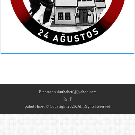
E-posta : suhuthaber(@)yahoo.com
Şuhut Haber © Copyright 2026, All Rights Reserved