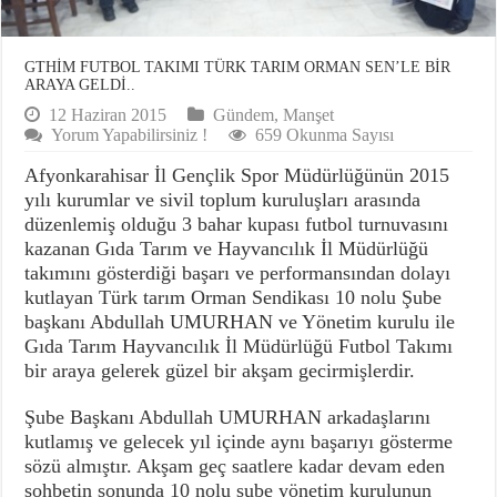
GTHİM FUTBOL TAKIMI TÜRK TARIM ORMAN SEN’LE BİR
ARAYA GELDİ..
12 Haziran 2015
Gündem
,
Manşet
Yorum Yapabilirsiniz !
659 Okunma Sayısı
Afyonkarahisar İl Gençlik Spor Müdürlüğünün 2015
yılı kurumlar ve sivil toplum kuruluşları arasında
düzenlemiş olduğu 3 bahar kupası futbol turnuvasını
kazanan Gıda Tarım ve Hayvancılık İl Müdürlüğü
takımını gösterdiği başarı ve performansından dolayı
kutlayan Türk tarım Orman Sendikası 10 nolu Şube
başkanı Abdullah UMURHAN ve Yönetim kurulu ile
Gıda Tarım Hayvancılık İl Müdürlüğü Futbol Takımı
bir araya gelerek güzel bir akşam gecirmişlerdir.
Şube Başkanı Abdullah UMURHAN arkadaşlarını
kutlamış ve gelecek yıl içinde aynı başarıyı gösterme
sözü almıştır. Akşam geç saatlere kadar devam eden
sohbetin sonunda 10 nolu şube yönetim kurulunun