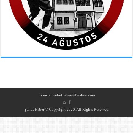
E-posta : suhuthaber(@)yahoo.com
Şuhut Haber © Copyright 2026, All Rights Reserved