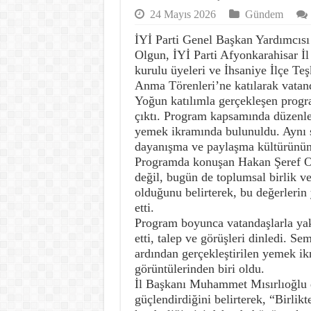
24 Mayıs 2026
Gündem
İYİ Parti Genel Başkan Yardımcısı
Olgun, İYİ Parti Afyonkarahisar İ
kurulu üyeleri ve İhsaniye İlçe Teş
Anma Törenleri’ne katılarak vatand
Yoğun katılımla gerçekleşen progra
çıktı. Program kapsamında düzenlen
yemek ikramında bulunuldu. Aynı s
dayanışma ve paylaşma kültürünün g
Programda konuşan Hakan Şeref Ol
değil, bugün de toplumsal birlik ve
olduğunu belirterek, bu değerlerin
etti.
Program boyunca vatandaşlarla yakı
etti, talep ve görüşleri dinledi. Se
ardından gerçekleştirilen yemek i
görüntülerinden biri oldu.
İl Başkanı Muhammet Mısırlıoğlu d
güçlendirdiğini belirterek, “Birlik