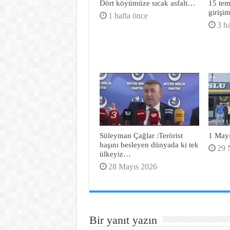
Dört köyümüze sıcak asfalt…
15 te
girişi
1 hafta önce
3 h
Süleyman Çağlar :Terörist
1 Mayı
başını besleyen dünyada ki tek
29 
ülkeyiz…
28 Mayıs 2026
Bir yanıt yazın