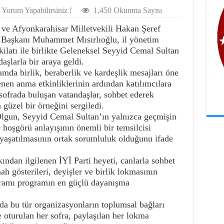
Yorum Yapabilirsiniz !
1,450 Okunma Sayısı
 ve Afyonkarahisar Milletvekili Hakan Şeref
l Başkanı Muhammet Mısırlıoğlu, il yönetim
kilatı ile birlikte Geleneksel Seyyid Cemal Sultan
aşlarla bir araya geldi.
mda birlik, beraberlik ve kardeşlik mesajları öne
en anma etkinliklerinin ardından katılımcılara
ofrada buluşan vatandaşlar, sohbet ederek
üzel bir örneğini sergiledi.
gun, Seyyid Cemal Sultan’ın yalnızca geçmişin
 hoşgörü anlayışının önemli bir temsilcisi
 yaşatılmasının ortak sorumluluk olduğunu ifade
ndan ilgilenen İYİ Parti heyeti, canlarla sohbet
mah gösterileri, deyişler ve birlik lokmasının
kramı programın en güçlü dayanışma
a bu tür organizasyonların toplumsal bağları
te oturulan her sofra, paylaşılan her lokma