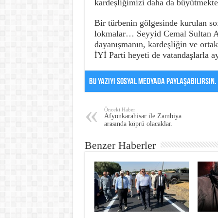
kardeşliğimizi daha da büyütmekted
Bir türbenin gölgesinde kurulan so
lokmalar… Seyyid Cemal Sultan Anm
dayanışmanın, kardeşliğin ve ortak
İYİ Parti heyeti de vatandaşlarla a
Bu Yazıyı Sosyal Medyada Paylaşabilirsin.
Önceki Haber
Afyonkarahisar ile Zambiya
arasında köprü olacaklar.
Benzer Haberler