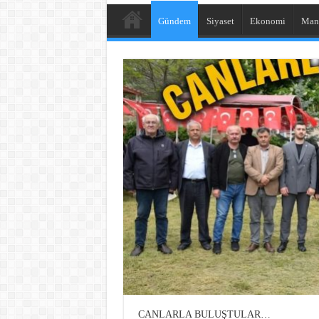
Gündem
Siyaset
Ekonomi
Man
CANLARLA BULUŞTULAR…