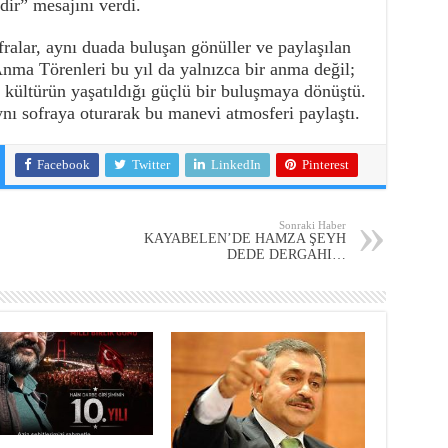
ir” mesajını verdi.
fralar, aynı duada buluşan gönüller ve paylaşılan
a Törenleri bu yıl da yalnızca bir anma değil;
 kültürün yaşatıldığı güçlü bir buluşmaya dönüştü.
ynı sofraya oturarak bu manevi atmosferi paylaştı.
Facebook
Twitter
LinkedIn
Pinterest
Sonraki Haber
KAYABELEN’DE HAMZA ŞEYH
DEDE DERGAHI…