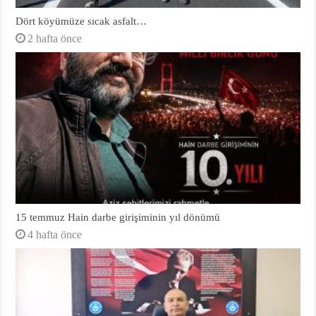
Dört köyümüze sıcak asfalt…
2 hafta önce
15 temmuz Hain darbe girişiminin yıl dönümü
4 hafta önce