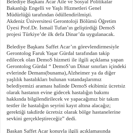
Belediye Başkanı Acar Aile ve Sosyal Politikalar
Bakanlığı Engelli ve Yaşlı Hizmetleri Genel
Müdürlüğü tarafından ödüllendirilmişti.
Akdeniz Üniversitesi Gerontoloji Bölümü Öğretim
Üyesi Prof.Dr. İsmail Tufan’ın geliştirdiği DemoS
projesi Türkiye’de ilk defa Dinar’da uygulanacak.
Belediye Başkanı Saffet Acar’ın görevlendirmesiyle
Gerontolog Faruk Yaşar Gürdal tarafından takip
edilecek olan DemoS hizmeti ile ilgili açıklama yapan
Gerontolog Gürdal “ DemoS’un Dinar sınırları içindeki
evlerinde Demans(bunama),Alzheimer ya da diğer
yaşlılık hastalıkları bulunan vatandaşlarımız
belediyemizi araması halinde DemoS ekibimiz ücretsiz
olarak hastanın evine gidecek hastalığın bakımı
hakkında bilgilendirilecek ve yapacağımız bir takım
testler ile hastalığın seyrini kayıt altına alacağız;
gerektiği takdirde ücretsiz olarak bölge hastanelerine
sevkini gerçekleştireceğiz” dedi.
Başkan Saffet Acar konuyla ilgili açıklamasında