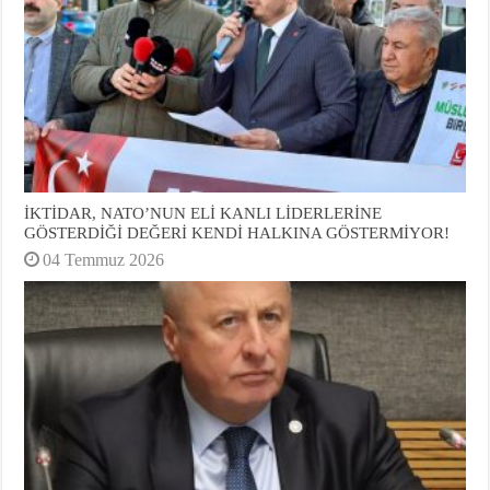
İKTİDAR, NATO’NUN ELİ KANLI LİDERLERİNE
GÖSTERDİĞİ DEĞERİ KENDİ HALKINA GÖSTERMİYOR!
04 Temmuz 2026