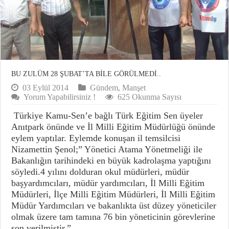
BU ZULÜM 28 ŞUBAT’TA BİLE GÖRÜLMEDİ..
03 Eylül 2014
Gündem
,
Manşet
Yorum Yapabilirsiniz !
625 Okunma Sayısı
Türkiye Kamu-Sen’e bağlı Türk Eğitim Sen üyeler
Anıtpark önünde ve İl Milli Eğitim Müdürlüğü önünde
eylem yaptılar. Eylemde konuşan il temsilcisi
Nizamettin Şenol;” Yönetici Atama Yönetmeliği ile
Bakanlığın tarihindeki en büyük kadrolaşma yaptığını
söyledi.4 yılını dolduran okul müdürleri, müdür
başyardımcıları, müdür yardımcıları, İl Milli Eğitim
Müdürleri, İlçe Milli Eğitim Müdürleri, İl Milli Eğitim
Müdür Yardımcıları ve bakanlıkta üst düzey yöneticiler
olmak üzere tam tamına 76 bin yöneticinin görevlerine
son verilmiştir.”