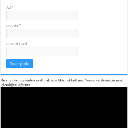
Ad
*
E-posta
*
İnternet sitesi
Bu site istenmeyenleri azaltmak için Akismet kullanır.
Yorum verilerinizin nasıl
işlendiğini öğrenin.