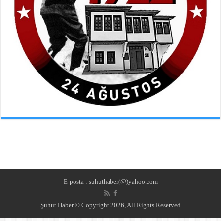
E-posta : suhuthaber(@)yahoo.com
Şuhut Haber © Copyright 2026, All Rights Reserved