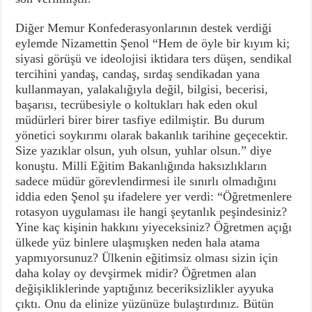
Diğer Memur Konfederasyonlarının destek verdiği
eylemde Nizamettin Şenol “Hem de öyle bir kıyım ki;
siyasi görüşü ve ideolojisi iktidara ters düşen, sendikal
tercihini yandaş, candaş, sırdaş sendikadan yana
kullanmayan, yalakalığıyla değil, bilgisi, becerisi,
başarısı, tecrübesiyle o koltukları hak eden okul
müdürleri birer birer tasfiye edilmiştir. Bu durum
yönetici soykırımı olarak bakanlık tarihine geçecektir.
Size yazıklar olsun, yuh olsun, yuhlar olsun.” diye
konuştu. Milli Eğitim Bakanlığında haksızlıkların
sadece müdür görevlendirmesi ile sınırlı olmadığını
iddia eden Şenol şu ifadelere yer verdi: “Öğretmenlere
rotasyon uygulaması ile hangi şeytanlık peşindesiniz?
Yine kaç kişinin hakkını yiyeceksiniz? Öğretmen açığı
ülkede yüz binlere ulaşmışken neden hala atama
yapmıyorsunuz? Ülkenin eğitimsiz olması sizin için
daha kolay oy devşirmek midir? Öğretmen alan
değişikliklerinde yaptığınız beceriksizlikler ayyuka
çıktı. Onu da elinize yüzünüze bulaştırdınız. Bütün