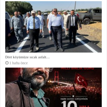
Dört köyümüze sıcak asfalt…
1 hafta önce