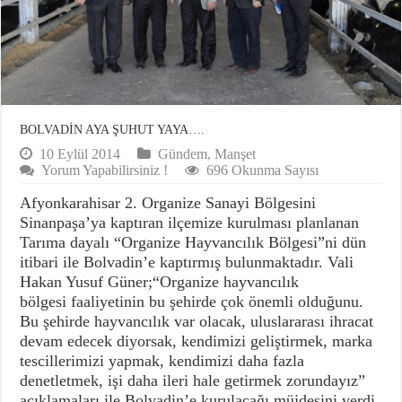
BOLVADİN AYA ŞUHUT YAYA….
10 Eylül 2014
Gündem
,
Manşet
Yorum Yapabilirsiniz !
696 Okunma Sayısı
Afyonkarahisar 2. Organize Sanayi Bölgesini
Sinanpaşa’ya kaptıran ilçemize kurulması planlanan
Tarıma dayalı “Organize Hayvancılık Bölgesi”ni dün
itibari ile Bolvadin’e kaptırmış bulunmaktadır. Vali
Hakan Yusuf Güner;“Organize hayvancılık
bölgesi faaliyetinin bu şehirde çok önemli olduğunu.
Bu şehirde hayvancılık var olacak, uluslararası ihracat
devam edecek diyorsak, kendimizi geliştirmek, marka
tescillerimizi yapmak, kendimizi daha fazla
denetletmek, işi daha ileri hale getirmek zorundayız”
açıklamaları ile Bolvadin’e kurulacağı müjdesini verdi.