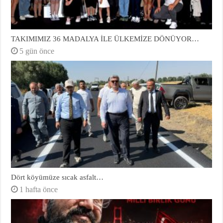
TAKIMIMIZ 36 MADALYA İLE ÜLKEMİZE DÖNÜYOR…
5 gün önce
Dört köyümüze sıcak asfalt…
1 hafta önce