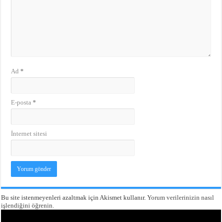
Ad
*
E-posta
*
İnternet sitesi
Bu site istenmeyenleri azaltmak için Akismet kullanır.
Yorum verilerinizin nasıl
işlendiğini öğrenin.