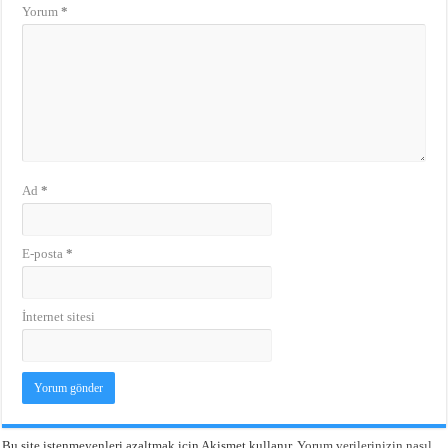
Yorum
*
Ad
*
E-posta
*
İnternet sitesi
Bu site istenmeyenleri azaltmak için Akismet kullanır.
Yorum verilerinizin nasıl