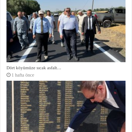
Dört köyümüze sıcak asfalt…
1 hafta önce