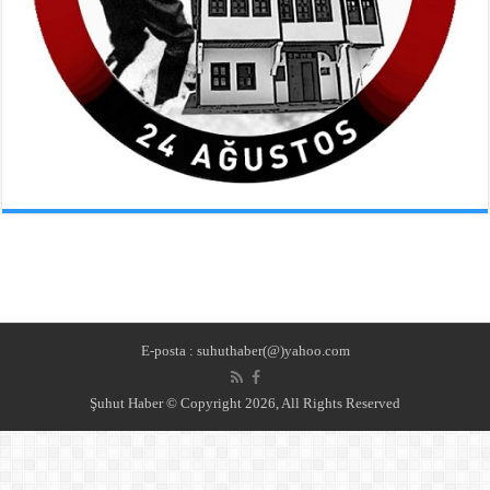
E-posta : suhuthaber(@)yahoo.com
Şuhut Haber © Copyright 2026, All Rights Reserved