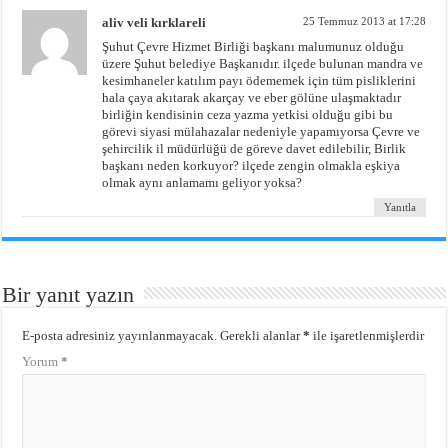
aliv veli kırklareli
25 Temmuz 2013 at 17:28
Şuhut Çevre Hizmet Birliği başkanı malumunuz olduğu
üzere Şuhut belediye Başkanıdır. ilçede bulunan mandra ve
kesimhaneler katılım payı ödememek için tüm pisliklerini
hala çaya akıtarak akarçay ve eber gölüne ulaşmaktadır
birliğin kendisinin ceza yazma yetkisi olduğu gibi bu
görevi siyasi mülahazalar nedeniyle yapamıyorsa Çevre ve
şehircilik il müdürlüğü de göreve davet edilebilir, Birlik
başkanı neden korkuyor? ilçede zengin olmakla eşkiya
olmak aynı anlamamı geliyor yoksa?
Yanıtla
Bir yanıt yazın
E-posta adresiniz yayınlanmayacak.
Gerekli alanlar
*
ile işaretlenmişlerdir
Yorum
*