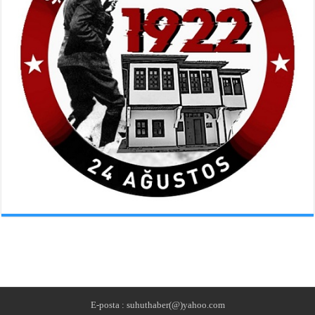
E-posta : suhuthaber(@)yahoo.com