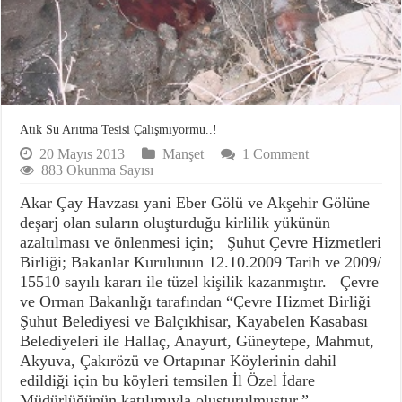
Atık Su Arıtma Tesisi Çalışmıyormu..!
20 Mayıs 2013
Manşet
1 Comment
883 Okunma Sayısı
Akar Çay Havzası yani Eber Gölü ve Akşehir Gölüne
deşarj olan suların oluşturduğu kirlilik yükünün
azaltılması ve önlenmesi için; Şuhut Çevre Hizmetleri
Birliği; Bakanlar Kurulunun 12.10.2009 Tarih ve 2009/
15510 sayılı kararı ile tüzel kişilik kazanmıştır. Çevre
ve Orman Bakanlığı tarafından “Çevre Hizmet Birliği
Şuhut Belediyesi ve Balçıkhisar, Kayabelen Kasabası
Belediyeleri ile Hallaç, Anayurt, Güneytepe, Mahmut,
Akyuva, Çakırözü ve Ortapınar Köylerinin dahil
edildiği için bu köyleri temsilen İl Özel İdare
Müdürlüğünün katılımıyla oluşturulmuştur.”