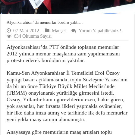
Afyonkarahisar’da memurlar bordro yaktı…
07 Mart 2012
Manşet
Yorum Yapabilirsiniz !
634 Okunma Sayısı
Afyonkarahisar’da PTT önünde toplanan memurlar
2012 yılında memur maaşlarına zam yapılmamasını
protesto ederek bordolarını yaktılar.
Kamu-Sen Afyonkarahisar İl Temsilcisi Erol Özsoy
yaptığı basın açıklamasında, toplu Sözleşme Yasası’nın
da bir an önce Türkiye Büyük Millet Meclisi’nde
(TBMM) onaylanarak yürürlüğe girmesini istedi.
Özsoy, Yıllardır kamu görevlilerini ezen, hakir gören,
yok sayanlar, her fırsatta ilkleri yapmakla övünenler,
bir ilke daha imza atmış ve tarihinde ilk defa memurlar
yeni yılda maaş zammı alamamıştır.
Anayasaya göre memurların maaş artışları toplu