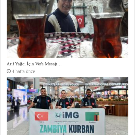
Arif Yağcı İçin Vefa Mesajı…
4 hafta önce