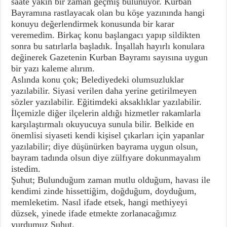
saate yakın bir zaman geçmiş bulunuyor. Kurban
Bayramına rastlayacak olan bu köşe yazınında hangi
konuyu değerlendirmek konusunda bir karar
veremedim. Birkaç konu başlangacı yapıp sildikten
sonra bu satırlarla başladık. İnşallah hayırlı konulara
değinerek Gazetenin Kurban Bayramı sayısına uygun
bir yazı kaleme alırım.
Aslında konu çok; Belediyedeki olumsuzluklar
yazılabilir. Siyasi verilen daha yerine getirilmeyen
sözler yazılabilir. Eğitimdeki aksaklıklar yazılabilir.
İlçemizle diğer ilçelerin aldığı hizmetler rakamlarla
karşılaştırmalı okuyucuya sunula bilir. Belkide en
önemlisi siyaseti kendi kişisel çıkarları için yapanlar
yazılabilir; diye düşünürken bayrama uygun olsun,
bayram tadında olsun diye zülfıyare dokunmayalım
istedim.
Şuhut; Bulunduğum zaman mutlu olduğum, havası ile
kendimi zinde hissettiğim, doğduğum, doyduğum,
memleketim. Nasıl ifade etsek, hangi methiyeyi
düzsek, yinede ifade etmekte zorlanacağımız
yurdumuz Şuhut.