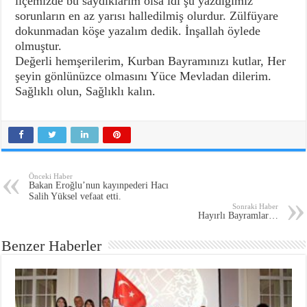
ilçemizde bu saydıklarım olsa idi şu yazdığımız
sorunların en az yarısı halledilmiş olurdur. Zülfüyare
dokunmadan köşe yazalım dedik. İnşallah öylede
olmuştur.
Değerli hemşerilerim, Kurban Bayramınızı kutlar, Her
şeyin gönlünüzce olmasını Yüce Mevladan dilerim.
Sağlıklı olun, Sağlıklı kalın.
Önceki Haber
Bakan Eroğlu’nun kayınpederi Hacı
Salih Yüksel vefaat etti.
Sonraki Haber
Hayırlı Bayramlar…
Benzer Haberler