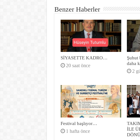
Benzer Haberler
SİYASETTE KADRO…
Şuhut b
daha k
20 saat önce
2 g
Festival başlıyor…
TAKI
İLE 
1 hafta önce
DÖN