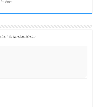
afta önce
anlar
*
ile işaretlenmişlerdir