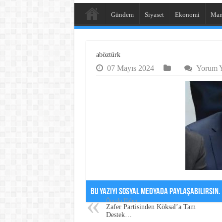
Gündem
Siyaset
Ekonomi
Man
aböztürk
07 Mayıs 2024
Yorum Ya
Bu Yazıyı Sosyal Medyada Paylaşabilirsin.
Önceki Haber
Zafer Partisinden Köksal’a Tam
Destek…