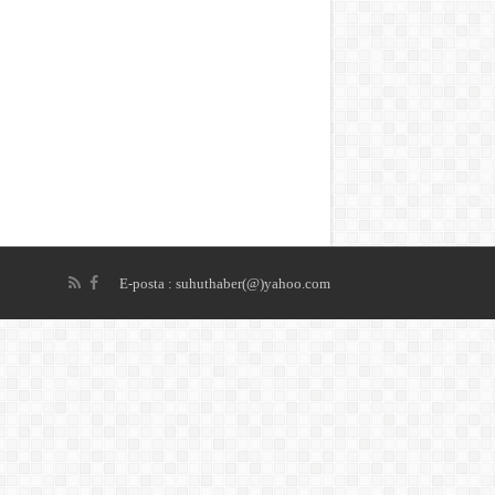
E-posta : suhuthaber(@)yahoo.com