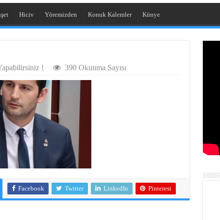
şet
Hiciv
Yöremizden
Konuk Kalemler
Künye
pabilirsiniz !
390 Okunma Sayısı
Facebook
Twitter
LinkedIn
Pinterest