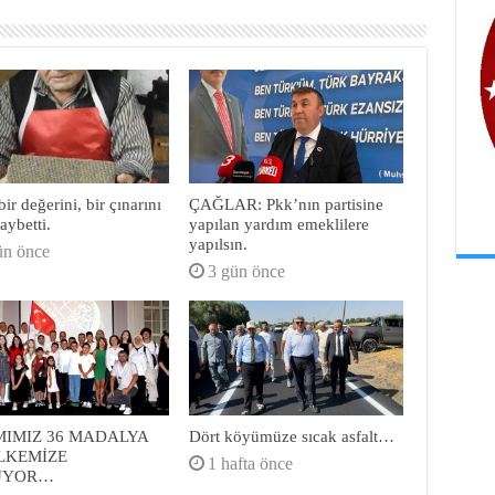
ir değerini, bir çınarını
ÇAĞLAR: Pkk’nın partisine
aybetti.
yapılan yardım emeklilere
yapılsın.
ün önce
3 gün önce
MIMIZ 36 MADALYA
Dört köyümüze sıcak asfalt…
ÜLKEMİZE
1 hafta önce
ÜYOR…