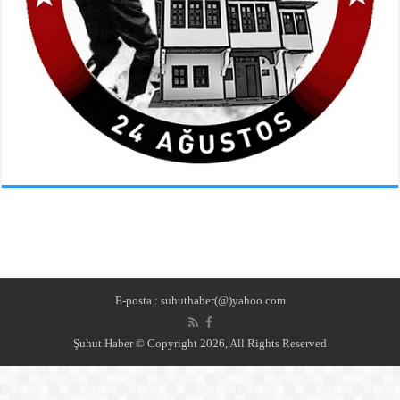
E-posta : suhuthaber(@)yahoo.com
Şuhut Haber © Copyright 2026, All Rights Reserved