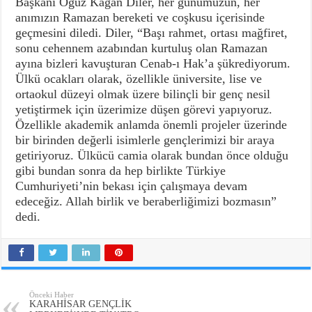
Başkanı Oğuz Kağan Diler, her günümüzün, her
anımızın Ramazan bereketi ve coşkusu içerisinde
geçmesini diledi. Diler, “Başı rahmet, ortası mağfiret,
sonu cehennem azabından kurtuluş olan Ramazan
ayına bizleri kavuşturan Cenab-ı Hak’a şükrediyorum.
Ülkü ocakları olarak, özellikle üniversite, lise ve
ortaokul düzeyi olmak üzere bilinçli bir genç nesil
yetiştirmek için üzerimize düşen görevi yapıyoruz.
Özellikle akademik anlamda önemli projeler üzerinde
bir birinden değerli isimlerle gençlerimizi bir araya
getiriyoruz. Ülkücü camia olarak bundan önce olduğu
gibi bundan sonra da hep birlikte Türkiye
Cumhuriyeti’nin bekası için çalışmaya devam
edeceğiz. Allah birlik ve beraberliğimizi bozmasın”
dedi.
Önceki Haber
KARAHİSAR GENÇLİK