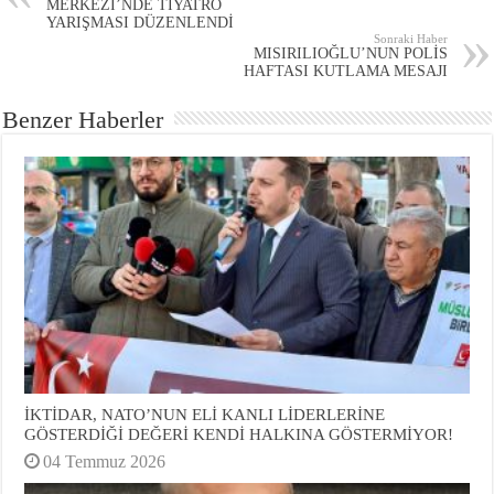
MERKEZİ’NDE TİYATRO
YARIŞMASI DÜZENLENDİ
Sonraki Haber
MISIRILIOĞLU’NUN POLİS
HAFTASI KUTLAMA MESAJI
Benzer Haberler
İKTİDAR, NATO’NUN ELİ KANLI LİDERLERİNE
GÖSTERDİĞİ DEĞERİ KENDİ HALKINA GÖSTERMİYOR!
04 Temmuz 2026