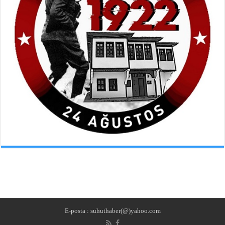
E-posta : suhuthaber(@)yahoo.com