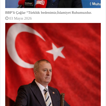
BBP’li Çağlar “Türklük bedenimiz;İslamiyet Ruhumuzdur.
03 Mayıs 2026