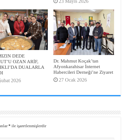
23 Mayıs 2026
MIZIN DEDE
Dr. Mahmut Koçak’tan
UT’U OZAN ARİF,
Afyonkarahisar İnternet
IKLI’DA DUALARLA
Habercileri Derneği’ne Ziyaret
DI
27 Ocak 2026
Şubat 2026
anlar
*
ile işaretlenmişlerdir