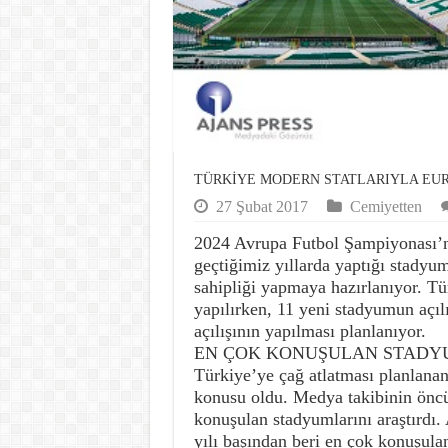
TÜRKİYE MODERN STATLARIYLA EURO
27 Şubat 2017
Cemiyetten
2024 Avrupa Futbol Şampiyonası’na
geçtiğimiz yıllarda yaptığı stadyu
sahipliği yapmaya hazırlanıyor. Tür
yapılırken, 11 yeni stadyumun açıl
açılışının yapılması planlanıyor.
EN ÇOK KONUŞULAN STAD
Türkiye’ye çağ atlatması planlana
konusu oldu. Medya takibinin öncü
konuşulan stadyumlarını araştırdı.
yılı başından beri en çok konuşula