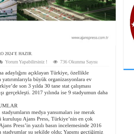
 2024’E HAZIR.
Yorum Yapabilirsiniz !
736 Okunma Sayısı
 adaylığını açıklayan Türkiye, özellikle
m yatırımlarıyla büyük organizasyonlara ev
kiye’de son 3 yılda 30 tane stat çalışması
ışı gerçekleşti. 2017 yılında ise 9 stadyumun daha
YUMLAR
n stadyumların medya yansımaları ise merak
 kuruluşu Ajans Press, Türkiye’nin en çok
 Ajans Press’in yazılı basın incelemesinde 2016
n stadyumlar şu şekilde oldu; Yapımı geçtiğimiz