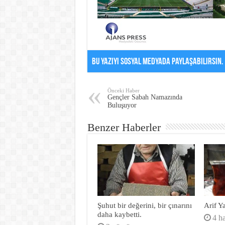
Bu Yazıyı Sosyal Medyada Paylaşabilirsin.
Önceki Haber
Gençler Sabah Namazında
Buluşuyor
Benzer Haberler
Şuhut bir değerini, bir çınarını
Arif Y
daha kaybetti.
4 h