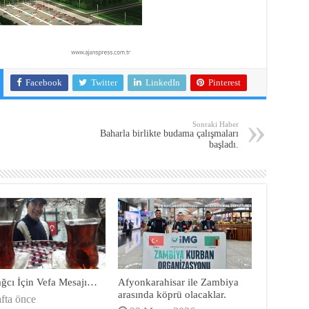
Facebook
Twitter
LinkedIn
Pinterest
Sonraki Haber
Baharla birlikte budama çalışmaları
başladı.
ağcı İçin Vefa Mesajı…
Afyonkarahisar ile Zambiya
arasında köprü olacaklar.
afta önce