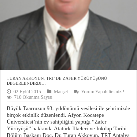
TURAN AKKOYUN, TRT’DE ZAFER YÜRÜYÜŞÜNÜ
DEĞERLENDİRDİ…
02 Eylül 2015
Manşet
Yorum Yapabilirsiniz !
710 Okunma Sayısı
Büyük Taarruzun 93. yıldönümü vesilesi ile şehrimizde
birçok etkinlik düzenlendi. Afyon Kocatepe
Üniversitesi’nin ev sahipliğini yaptığı “Zafer
Yürüyüşü” hakkında Atatürk İlkeleri ve İnkılap Tarihi
Bölüm Başkanı Doç. Dr. Turan Akkoyun, TRT Antalya