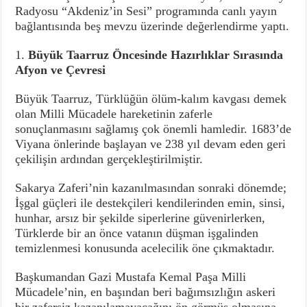
Radyosu “Akdeniz’in Sesi” programında canlı yayın
bağlantısında beş mevzu üzerinde değerlendirme yaptı.
1.
Büyük Taarruz Öncesinde Hazırlıklar Sırasında
Afyon ve Çevresi
Büyük Taarruz, Türklüğün ölüm-kalım kavgası demek
olan Milli Mücadele hareketinin zaferle
sonuçlanmasını sağlamış çok önemli hamledir. 1683’de
Viyana önlerinde başlayan ve 238 yıl devam eden geri
çekilişin ardından gerçekleştirilmiştir.
Sakarya Zaferi’nin kazanılmasından sonraki dönemde;
İşgal güçleri ile destekçileri kendilerinden emin, sinsi,
hunhar, arsız bir şekilde siperlerine güvenirlerken,
Türklerde bir an önce vatanın düşman işgalinden
temizlenmesi konusunda acelecilik öne çıkmaktadır.
Başkumandan Gazi Mustafa Kemal Paşa Milli
Mücadele’nin, en başından beri bağımsızlığın askeri
bir zafersiz kazanılamayacağını ön görmüş olmasına