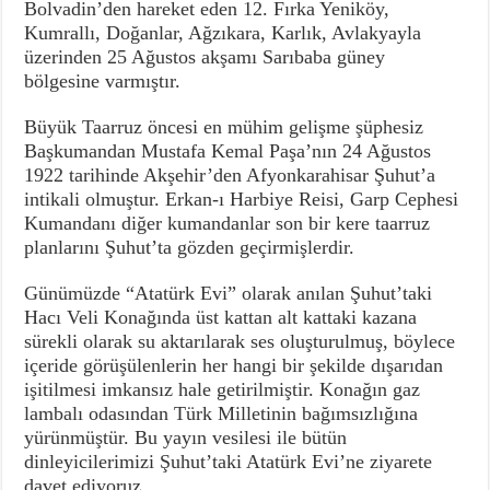
Bolvadin’den hareket eden 12. Fırka Yeniköy,
Kumrallı, Doğanlar, Ağzıkara, Karlık, Avlakyayla
üzerinden 25 Ağustos akşamı Sarıbaba güney
bölgesine varmıştır.
Büyük Taarruz öncesi en mühim gelişme şüphesiz
Başkumandan Mustafa Kemal Paşa’nın 24 Ağustos
1922 tarihinde Akşehir’den Afyonkarahisar Şuhut’a
intikali olmuştur. Erkan-ı Harbiye Reisi, Garp Cephesi
Kumandanı diğer kumandanlar son bir kere taarruz
planlarını Şuhut’ta gözden geçirmişlerdir.
Günümüzde “Atatürk Evi” olarak anılan Şuhut’taki
Hacı Veli Konağında üst kattan alt kattaki kazana
sürekli olarak su aktarılarak ses oluşturulmuş, böylece
içeride görüşülenlerin her hangi bir şekilde dışarıdan
işitilmesi imkansız hale getirilmiştir. Konağın gaz
lambalı odasından Türk Milletinin bağımsızlığına
yürünmüştür. Bu yayın vesilesi ile bütün
dinleyicilerimizi Şuhut’taki Atatürk Evi’ne ziyarete
davet ediyoruz.