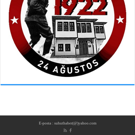
E-posta : suhuthaber(@)yahoo.com