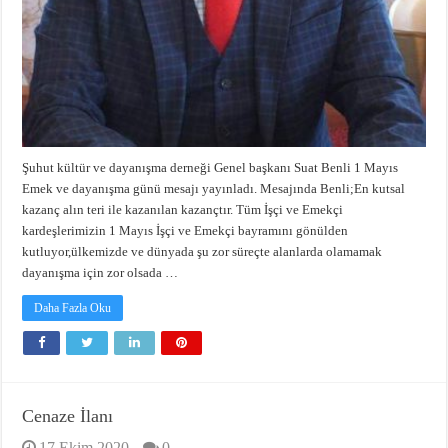
Şuhut kültür ve dayanışma derneği Genel başkanı Suat Benli 1 Mayıs
Emek ve dayanışma günü mesajı yayınladı. Mesajında Benli;En kutsal
kazanç alın teri ile kazanılan kazançtır. Tüm İşçi ve Emekçi
kardeşlerimizin 1 Mayıs İşçi ve Emekçi bayramını gönülden
kutluyor,ülkemizde ve dünyada şu zor süreçte alanlarda olamamak
dayanışma için zor olsada …
Daha Fazla Oku
Cenaze İlanı
17 Ekim 2020
0