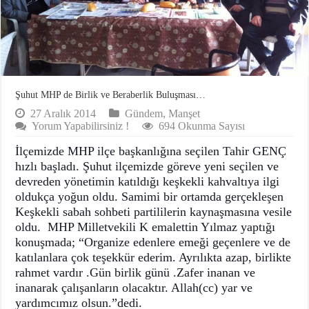
Şuhut MHP de Birlik ve Beraberlik Buluşması…
27 Aralık 2014
Gündem
,
Manşet
Yorum Yapabilirsiniz !
694 Okunma Sayısı
İlçemizde MHP ilçe başkanlığına seçilen Tahir GENÇ
hızlı başladı. Şuhut ilçemizde göreve yeni seçilen ve
devreden yönetimin katıldığı keşkekli kahvaltıya ilgi
oldukça yoğun oldu. Samimi bir ortamda gerçekleşen
Keşkekli sabah sohbeti partililerin kaynaşmasına vesile
oldu. MHP Milletvekili K emalettin Yılmaz yaptığı
konuşmada; “Organize edenlere emeği geçenlere ve de
katılanlara çok teşekkür ederim. Ayrılıkta azap, birlikte
rahmet vardır .Gün birlik günü .Zafer inanan ve
inanarak çalışanların olacaktır. Allah(cc) yar ve
yardımcımız olsun.”dedi.