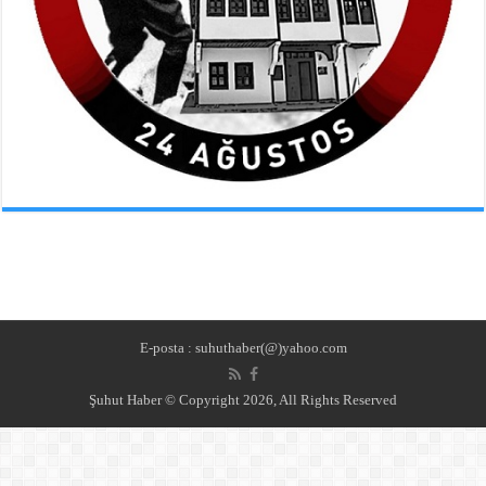
E-posta : suhuthaber(@)yahoo.com
Şuhut Haber © Copyright 2026, All Rights Reserved