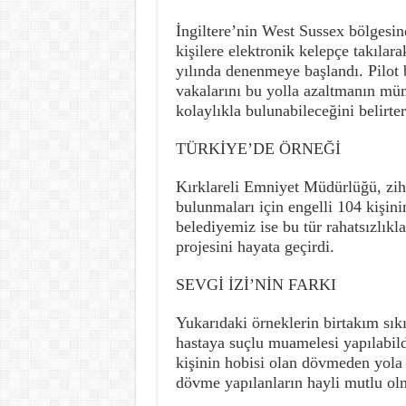
İngiltere’nin West Sussex bölgesin
kişilere elektronik kelepçe takılar
yılında denenmeye başlandı. Pilot b
vakalarını bu yolla azaltmanın müm
kolaylıkla bulunabileceğini belirt
TÜRKİYE’DE ÖRNEĞİ
Kırklareli Emniyet Müdürlüğü, zihi
bulunmaları için engelli 104 kişinin
belediyemiz ise bu tür rahatsızlıkla
projesini hayata geçirdi.
SEVGİ İZİ’NİN FARKI
Yukarıdaki örneklerin birtakım sık
hastaya suçlu muamelesi yapılabildiğ
kişinin hobisi olan dövmeden yola 
dövme yapılanların hayli mutlu olm