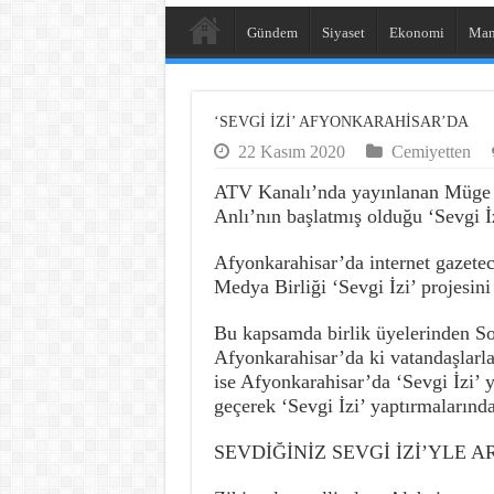
Gündem
Siyaset
Ekonomi
Man
‘SEVGİ İZİ’ AFYONKARAHİSAR’DA
22 Kasım 2020
Cemiyetten
ATV Kanalı’nda yayınlanan Müge A
Anlı’nın başlatmış olduğu ‘Sevgi İ
Afyonkarahisar’da internet gazeteci
Medya Birliği ‘Sevgi İzi’ projesin
Bu kapsamda birlik üyelerinden Son
Afyonkarahisar’da ki vatandaşlarl
ise Afyonkarahisar’da ‘Sevgi İzi’ y
geçerek ‘Sevgi İzi’ yaptırmaların
SEVDİĞİNİZ SEVGİ İZİ’YLE 