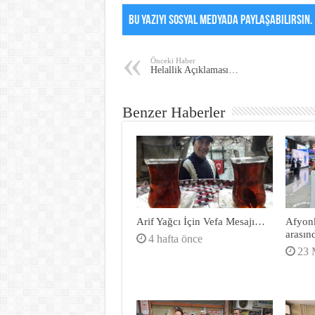
Bu Yazıyı Sosyal Medyada Paylaşabilirsin.
Önceki Haber
Helallik Açıklaması…
Benzer Haberler
Arif Yağcı İçin Vefa Mesajı…
Afyonk
arasın
4 hafta önce
23 