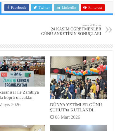
Facebook
Twitter
LinkedIn
Pinterest
Sonraki Haber
24 KASIM ÖĞRETMENLER
GÜNÜ ANKETİNİN SONUÇLARI
arahisar ile Zambiya
da köprü olacaklar.
DÜNYA YETİMLER GÜNÜ
Mayıs 2026
ŞUHUT’ta KUTLANDI.
08 Mart 2026