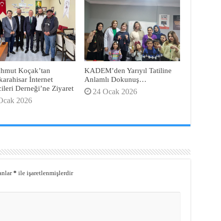
ahmut Koçak’tan
KADEM’den Yarıyıl Tatiline
arahisar İnternet
Anlamlı Dokunuş…
ileri Derneği’ne Ziyaret
24 Ocak 2026
Ocak 2026
anlar
*
ile işaretlenmişlerdir