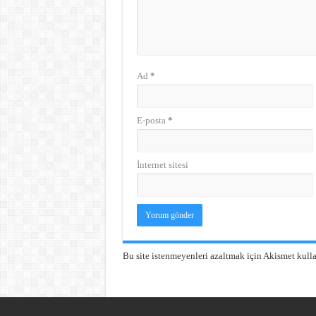
Ad
*
E-posta
*
İnternet sitesi
Bu site istenmeyenleri azaltmak için Akismet kulla