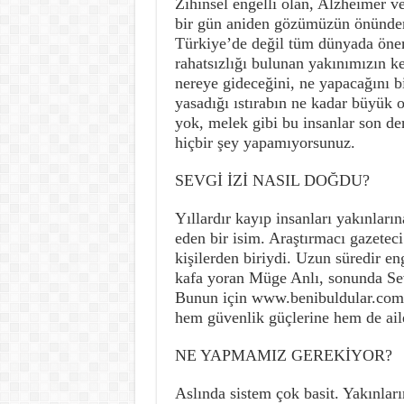
Zihinsel engelli olan, Alzheimer ve
bir gün aniden gözümüzün önünden
Türkiye’de değil tüm dünyada öneml
rahatsızlığı bulunan yakınımızın 
nereye gideceğini, ne yapacağını 
yasadığı ıstırabın ne kadar büyük 
yok, melek gibi bu insanlar son der
hiçbir şey yapamıyorsunuz.
SEVGİ İZİ NASIL DOĞDU?
Yıllardır kayıp insanları yakınlar
eden bir isim. Araştırmacı gazetec
kişilerden biriydi. Uzun süredir en
kafa yoran Müge Anlı, sonunda Sevg
Bunun için www.benibuldular.com si
hem güvenlik güçlerine hem de ail
NE YAPMAMIZ GEREKİYOR?
Aslında sistem çok basit. Yakınları