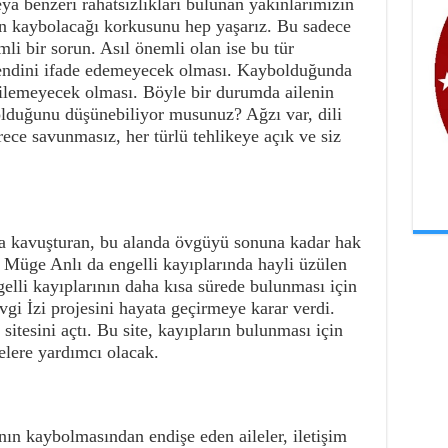
ya benzeri rahatsızlıkları bulunan yakınlarımızın
 kaybolacağı korkusunu hep yaşarız. Bu sadece
i bir sorun. Asıl önemli olan ise bu tür
kendini ifade edemeyecek olması. Kaybolduğunda
bilemeyecek olması. Böyle bir durumda ailenin
olduğunu düşünebiliyor musunuz? Ağzı var, dili
ece savunmasız, her türlü tehlikeye açık ve siz
ına kavuşturan, bu alanda övgüyü sonuna kadar hak
i Müge Anlı da engelli kayıplarında hayli üzülen
gelli kayıplarının daha kısa sürede bulunması için
i İzi projesini hayata geçirmeye karar verdi.
tesini açtı. Bu site, kayıpların bulunması için
elere yardımcı olacak.
nın kaybolmasından endişe eden aileler, iletişim