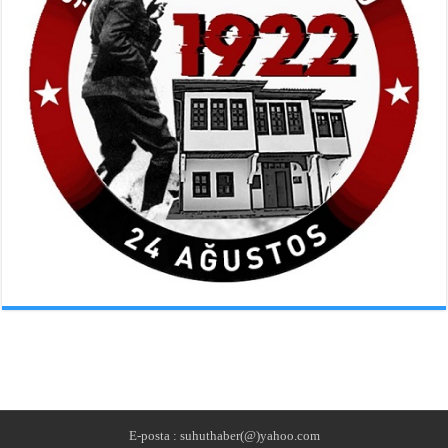
E-posta : suhuthaber(@)yahoo.com