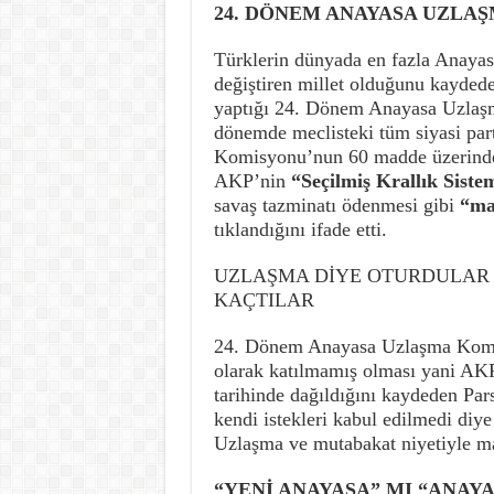
24. DÖNEM ANAYASA UZLAŞ
Türklerin dünyada en fazla Anayas
değiştiren millet olduğunu kayde
yaptığı 24. Dönem Anayasa Uzlaşm
dönemde meclisteki tüm siyasi part
Komisyonu’nun 60 madde üzerinde 
AKP’nin
“Seçilmiş Krallık Siste
savaş tazminatı ödenmesi gibi
“ma
tıklandığını ifade etti.
UZLAŞMA DİYE OTURDULAR 
KAÇTILAR
24. Dönem Anayasa Uzlaşma Komis
olarak katılmamış olması yani AK
tarihinde dağıldığını kaydeden Pa
kendi istekleri kabul edilmedi di
Uzlaşma ve mutabakat niyetiyle ma
“YENİ ANAYASA” MI “ANAYA