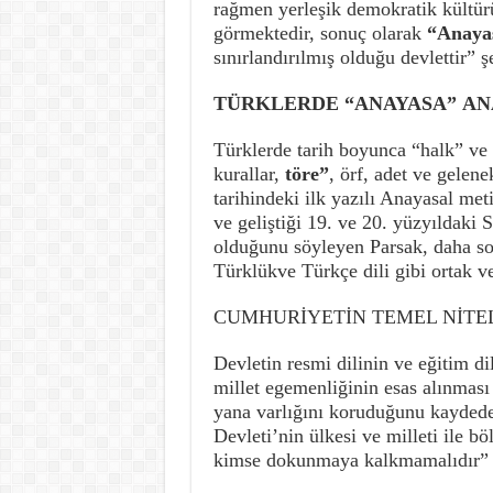
rağmen yerleşik demokratik kültürü
görmektedir, sonuç olarak
“Anayas
sınırlandırılmış olduğu devlettir” 
TÜRKLERDE “ANAYASA”
AN
Türklerde tarih boyunca “halk” ve 
kurallar,
töre”
, örf, adet ve gelen
tarihindeki ilk yazılı Anayasal me
ve geliştiği 19. ve 20. yüzyıldaki 
olduğunu söyleyen Parsak, daha so
Türklükve Türkçe dili gibi ortak ve 
CUMHURİYETİN TEMEL NİTE
Devletin resmi dilinin ve eğitim di
millet egemenliğinin esas alınmas
yana varlığını koruduğunu kaydede
Devleti’nin ülkesi ve milleti ile
kimse dokunmaya kalkmamalıdır” 