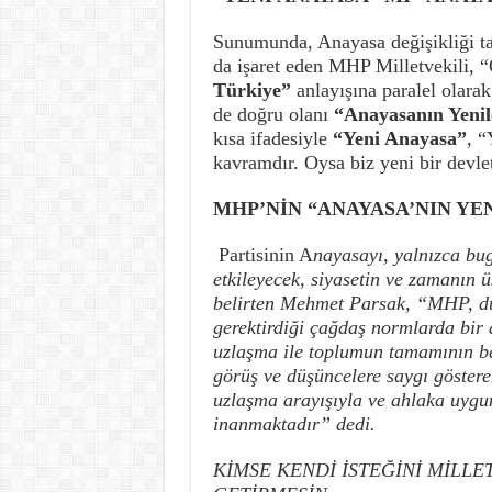
Sunumunda, Anayasa değişikliği tar
da işaret eden MHP Milletvekili, 
Türkiye”
anlayışına paralel olarak
de doğru olanı
“Anayasanın Yeni
kısa ifadesiyle
“Yeni Anayasa”
, “
kavramdır. Oysa biz yeni bir devl
MHP’NİN “ANAYASA’NIN YE
Partisinin A
nayasayı, yalnızca bug
etkileyecek, siyasetin ve zamanın 
belirten Mehmet Parsak, “MHP, dün
gerektirdiği çağdaş normlarda bir
uzlaşma ile toplumun tamamının bekl
görüş ve düşüncelere saygı göstere
uzlaşma arayışıyla ve ahlaka uygu
inanmaktadır” dedi.
KİMSE KENDİ İSTEĞİNİ MİLLE