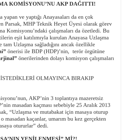
MA KOMİSYONU’NU AKP DAĞITTI!
a yapan ve yaptığı Anayasaları da en çok
den Parsak, MHP Teknik Heyet Üyesi olarak görev
a Komisyonu’ndaki çalışmaları da özetledi. Bu
ilerin eşit katılımıyla kurulan Anayasa Uzlaşma
tam Uzlaşma sağladığını ancak özellikle
mi”
önerisi ile BDP (HDP)’nin, terör örgütüne
rjinal”
önerilerinden dolayı komisyon çalışmaları
İSTEDİKLERİ OLMAYINCA BIRAKIP
yonu’nun, AKP’nin 3 toplantıya mazeretsiz
P’nin masadan kaçması sebebiyle 25 Aralık 2013
rsak, “Uzlaşma ve mutabakat için masaya oturup
ye o masadan kaçanlar, umarım bu kez gerçekten
saya otururlar” dedi.
SA’NIN YENİLENMESİ” Mİ?!