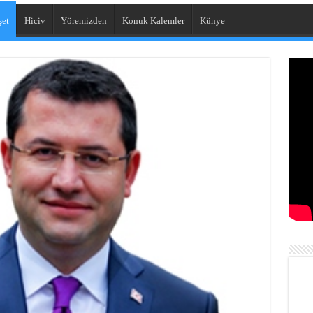
et
Hiciv
Yöremizden
Konuk Kalemler
Künye