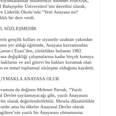
Afyonkarahisar Milletvekili Mehmet PARSAK,
 Bahçeşehir Üniversitesi’nin davetlisi olarak,
ve Liderlik Okulu’nda “Yeni Anayasa mı?
klı bir ders verdi.
L SÖZLEŞMEDİR
lerin gençlik kolları ve siyasetle uzaktan yakından
cının yer aldığı eğitimde, Anayasa kavramından
anun-i Esasi’den, yürürlükte bulunan 1982
a değişikliği çalışmalarına kadar birçok konuya
haklarını ve asıl görevi bu hakları korumak olan
yen en temel toplumsal sözleşme olduğunu kaydetti.
 UYMAKLA ANAYASA OLUR
ramına da değinen Mehmet Parsak, “Yazılı
l Devlet sayılamayacağı gibi, yazılı Anayasası
et olarak değerlendirilebilir. Mesela diktatörlükle
 vardır ama bu ülkeler Anayasal Devlet olarak
giltere’nin yazılı bir Anayasası olmamasına