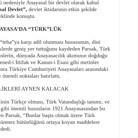
 nedeniyle Anayasal bir devlet olarak kabul
al Devlet”,
devlet iktidarının etkin şekilde
şeklinde konuştu.
AYASA’DA “TÜRK”LÜK
“teba”ya karşı adil olunması hususunun, dini
eklerde geniş yer tuttuğunu kaydeden Parsak, Türk
tinlerin, dünyada Anayasacılık akımının doğduğu
Sened-i İttifak ve Kanun-i Esasi gibi metinler
nra Türkiye Cumhuriyeti Anayasaları arasındaki
önemli noktaları hatırlattı.
LİKLERİ AYNEN KALACAK
linin Türkçe olması, Türk Vatandaşlığı tanımı, ve
ı gibi önemli hususların 1921 Anayasasından bu
n Parsak, “Bunlar başta olmak üzere Türk
 bölünmez bütünlüğünü ortaya koyan maddelere
dedi.