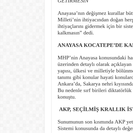
GETİRMESİN
Anayasa’nın değişmez kurallar bü
Milleti’nin ihtiyacından doğan her
ihtiyaçlarını gidermek için bir sis
kalkmasın” dedi.
ANAYASA KOCATEPE’DE KA
MHP’nin Anayasa konusundaki hass
üzerinden detaylı olarak açıklayan
yapısı, ülkesi ve milletiyle bölün
tanımı gibi konular hayati konula
Ankara’da, Sakarya nehri kıyısında
Bu nedenle sırf birileri diktatörlü
konuştu.
AKP, SEÇİLMİŞ KRALLIK İ
Sunumunun son kısmında AKP yetkili
Sistemi konusunda da detaylı değ