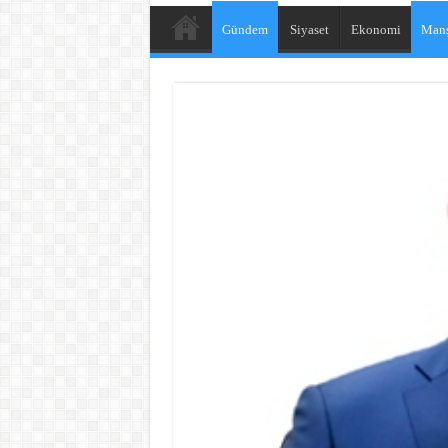
Gündem
Siyaset
Ekonomi
Manş