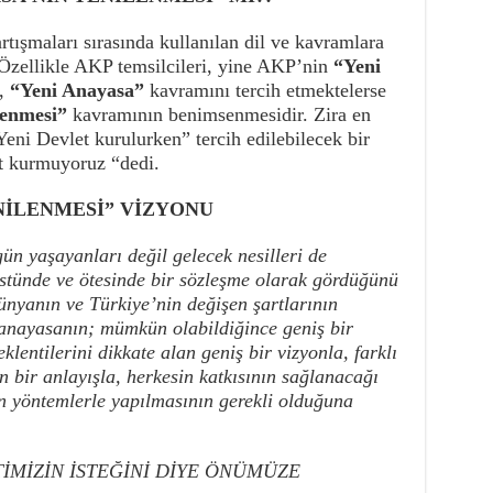
tışmaları sırasında kullanılan dil ve kavramlara
“Özellikle AKP temsilcileri, yine AKP’nin
“Yeni
,
“Yeni Anayasa”
kavramını tercih etmektelerse
lenmesi”
kavramının benimsenmesidir. Zira en
Yeni Devlet kurulurken” tercih edilebilecek bir
et kurmuyoruz “dedi.
NİLENMESİ” VİZYONU
ün yaşayanları değil gelecek nesilleri de
üstünde ve ötesinde bir sözleşme olarak gördüğünü
yanın ve Türkiye’nin değişen şartlarının
 anayasanın; mümkün olabildiğince geniş bir
entilerini dikkate alan geniş bir vizyonla, farklı
n bir anlayışla, herkesin katkısının sağlanacağı
n yöntemlerle yapılmasının gerekli olduğuna
TİMİZİN İSTEĞİNİ DİYE ÖNÜMÜZE