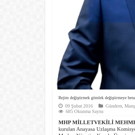
Rejim değiştirmek gömlek değiştirmeye ben
09 Şubat 2016
Gündem
,
Manş
685 Okunma Sayısı
MHP MİLLETVEKİLİ MEHMET
kurulan Anayasa Uzlaşma Komisyonu