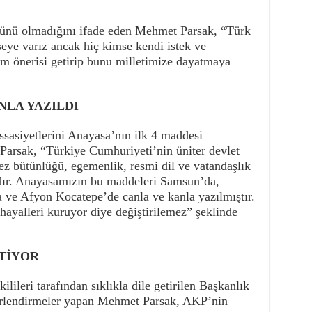
tünü olmadığını ifade eden Mehmet Parsak, “Türk
şeye varız ancak hiç kimse kendi istek ve
tem önerisi getirip bunu milletimize dayatmaya
NLA YAZILDI
asiyetlerini Anayasa’nın ilk 4 maddesi
 Parsak, “Türkiye Cumhuriyeti’nin üniter devlet
mez bütünlüğü, egemenlik, resmi dil ve vatandaşlık
rdır. Anayasamızın bu maddeleri Samsun’da,
 ve Afyon Kocatepe’de canla ve kanla yazılmıştır.
k hayalleri kuruyor diye değiştirilemez” şeklinde
STİYOR
leri tarafından sıklıkla dile getirilen Başkanlık
erlendirmeler yapan Mehmet Parsak, AKP’nin