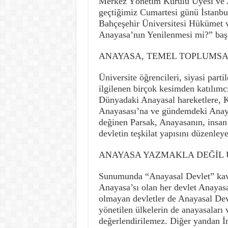
Merkez Yönetim Kurulu Üyesi ve 
geçtiğimiz Cumartesi günü İstanbul
Bahçeşehir Üniversitesi Hükümet 
Anayasa’nın Yenilenmesi mi?” başlı
ANAYASA, TEMEL TOPLUMSA
Üniversite öğrencileri, siyasi parti
ilgilenen birçok kesimden katılım
Dünyadaki Anayasal hareketlere, K
Anayasası’na ve gündemdeki Anayas
değinen Parsak, Anayasanın, insan 
devletin teşkilat yapısını düzenle
ANAYASA YAZMAKLA DEĞİL
Sunumunda “Anayasal Devlet” kav
Anayasa’sı olan her devlet Anayasa
olmayan devletler de Anayasal Devl
yönetilen ülkelerin de anayasaları
değerlendirilemez. Diğer yandan İn