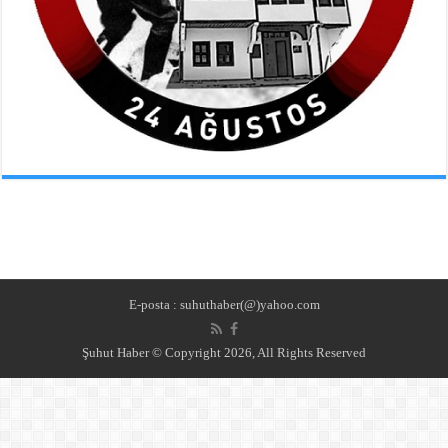
E-posta : suhuthaber(@)yahoo.com
Şuhut Haber © Copyright 2026, All Rights Reserved