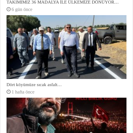
TAKIMIMIZ 36 MADALYA İLE ÜLKEMİZE DÖNÜYOR…
6 gün önce
Dört köyümüze sıcak asfalt…
1 hafta önce