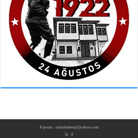
E-posta : suhuthaber(@)yahoo.com