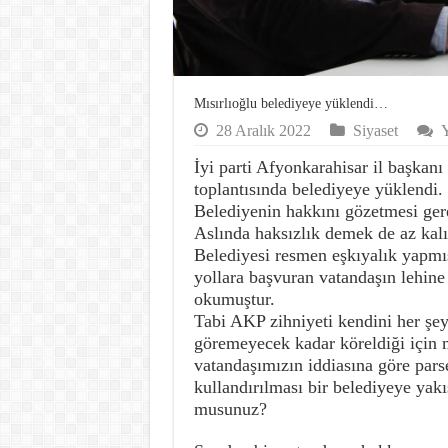
Mısırlıoğlu belediyeye yüklendi…
28 Aralık 2022
Siyaset
Y
İyi parti Afyonkarahisar il başkan
toplantısında belediyeye yüklendi.
Belediyenin hakkını gözetmesi ger
Aslında haksızlık demek de az kalı
Belediyesi resmen eşkıyalık yapmış
yollara başvuran vatandaşın lehine
okumuştur.
Tabi AKP zihniyeti kendini her şe
göremeyecek kadar köreldiği için 
vatandaşımızın iddiasına göre pars
kullandırılması bir belediyeye yak
musunuz?