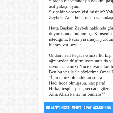
Sıradan bir vatandaşın hakkını gas
asıl yakışmayan.
Siz şehir yöneten kişi misiniz? Yo
Zeybek. Ama helal olsun vatandaş
Hatta Başkan Zeybek hakkında göre
duyurusunda bulunmuş. Kimsenin h
istediğiniz kadar yasamayı, yürütme
bir şey var beyler.
Ondan nasıl kaçacaksınız? İki kişi
ağzınızdan düşürmüyorsunuz da yüc
savunacaksınız? Yüce divana kul ha
Ben bu vesile ile sözlerime Ömer 
“İçin temiz olmadıktan sonra
Hacı hoca olmuşsun, kaç para!
Hırka, tespih, post, seccade güzel,
Ama Allah kanar mı bunlara?”
Bu Yazıyı Sosyal Medyada Paylaşabilirsin.