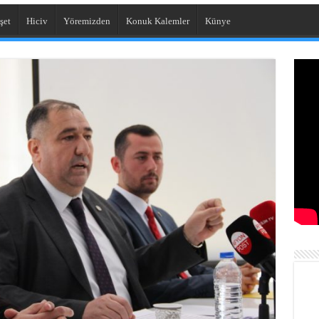
şet
Hiciv
Yöremizden
Konuk Kalemler
Künye