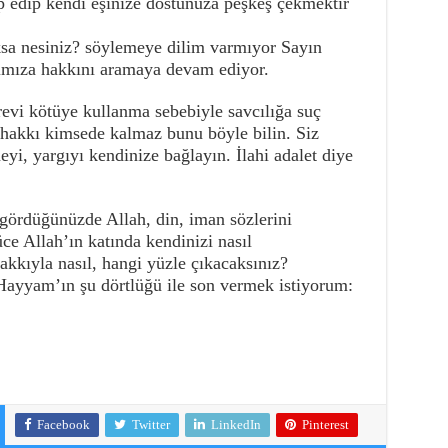
p edip kendi eşinize dostunuza peşkeş çekmektir
ksa nesiniz? söylemeye dilim varmıyor Sayın
ımıza hakkını aramaya devam ediyor.
vi kötüye kullanma sebebiyle savcılığa suç
akkı kimsede kalmaz bunu böyle bilin. Siz
yi, yargıyı kendinize bağlayın. İlahi adalet diye
 gördüğünüzde Allah, din, iman sözlerini
e Allah’ın katında kendinizi nasıl
kkıyla nasıl, hangi yüzle çıkacaksınız?
Hayyam’ın şu dörtlüğü ile son vermek istiyorum:
Facebook
Twitter
LinkedIn
Pinterest