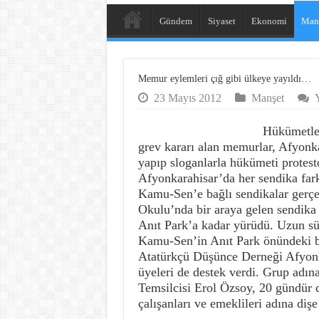
Gündem
Siyaset
Ekonomi
Man
Memur eylemleri çığ gibi ülkeye yayıldı…
23 Mayıs 2012
Manşet
Y
Hükümetle
grev kararı alan memurlar, Afyonka
yapıp sloganlarla hükümeti protesto
Afyonkarahisar’da her sendika fark
Kamu-Sen’e bağlı sendikalar gerçek
Okulu’nda bir araya gelen sendika 
Anıt Park’a kadar yürüdü. Uzun sür
Kamu-Sen’in Anıt Park önündeki b
Atatürkçü Düşünce Derneği Afyonk
üyeleri de destek verdi. Grup adı
Temsilcisi Erol Özsoy, 20 gündür
çalışanları ve emeklileri adına diş