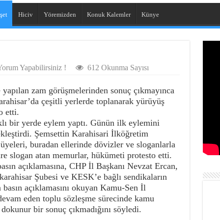
şet
Hiciv
Yöremizden
Konuk Kalemler
Künye
orum Yapabilirsiniz !
612 Okunma Sayısı
 yapılan zam görüşmelerinden sonuç çıkmayınca
rahisar’da çeşitli yerlerde toplanarak yürüyüş
 etti.
lı bir yerde eylem yaptı. Günün ilk eylemini
leştirdi. Şemsettin Karahisari İlköğretim
üyeleri, buradan ellerinde dövizler ve sloganlarla
e slogan atan memurlar, hükümeti protesto etti.
asın açıklamasına, CHP İl Başkanı Nevzat Ercan,
arahisar Şubesi ve KESK’e bağlı sendikaların
na basın açıklamasını okuyan Kamu-Sen İl
 devam eden toplu sözleşme sürecinde kamu
e dokunur bir sonuç çıkmadığını söyledi.