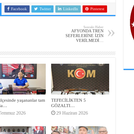
Facebook
Twitter
LinkedIn
Pinterest
Sonraki Haber
AFYONDA TREN
SEFERLERİNE İZİN
VERİLMEDİ…
ilçesinde yaşananlar tam
TEFECİLİKTEN 5
cia…
GÖZALTI…
Temmuz 2026
29 Haziran 2026