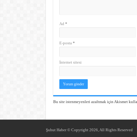
Ad
*
E-posta
*
İnternet sitesi
Bu site istenmeyenleri azaltmak için Akismet kulla
Şuhut Haber © Copyright 2026, All Rights Reserved