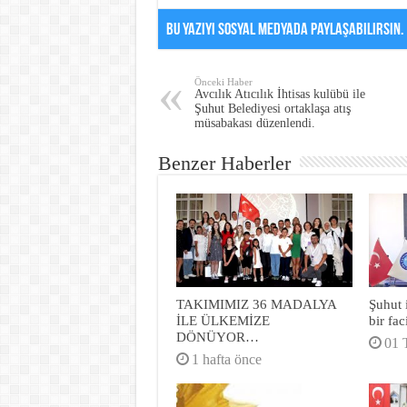
Bu Yazıyı Sosyal Medyada Paylaşabilirsin.
Önceki Haber
Avcılık Atıcılık İhtisas kulübü ile
Şuhut Belediyesi ortaklaşa atış
müsabakası düzenlendi.
Benzer Haberler
TAKIMIMIZ 36 MADALYA
Şuhut 
İLE ÜLKEMİZE
bir fa
DÖNÜYOR…
01 
1 hafta önce