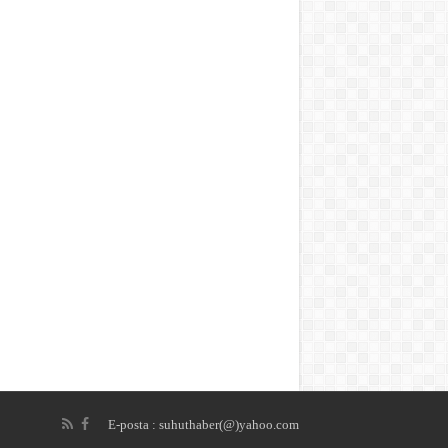
E-posta : suhuthaber(@)yahoo.com