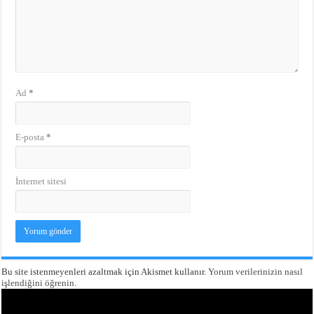
Ad
*
E-posta
*
İnternet sitesi
Bu site istenmeyenleri azaltmak için Akismet kullanır.
Yorum verilerinizin nasıl
işlendiğini öğrenin.