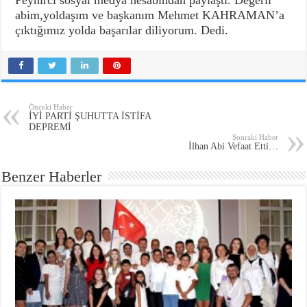
Peynirci sosyal medya hesabından paylaştı. Değerli
abim,yoldaşım ve başkanım Mehmet KAHRAMAN’a
çıktığımız yolda başarılar diliyorum. Dedi.
Önceki Haber
İYİ PARTİ ŞUHUTTA İSTİFA
DEPREMİ
Sonraki Haber
İlhan Abi Vefaat Etti…
Benzer Haberler