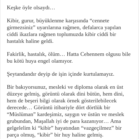
Keşke öyle olsaydı…
Kibir, gurur, büyüklenme karşısında “cennete
girmezsiniz” uyarılarına rağmen, defalarca yapılan
ciddi ikazlara rağmen toplumuzda kibir ciddi bir
hastalık haline geldi.
Fakirlik, hastalık, ölüm… Hatta Cehennem olgusu bile
bu kötü huya engel olamıyor.
Şeytandandır deyip de işin içinde kurtulamayız.
Bir bakıyorsunuz, mesleki ve diploma olarak en üst
düzeye gelmiş, görüntü olarak dini bütün, hem dini,
hem de beşeri bilgi olarak örnek gösterilebilecek
derecede… Görüntü itibariyle dört dörtlük bir
“Müslüman” kardeşimiz, saygın ve üstün ve meslek
grubundan, Maşallah iyi de para kazanıyor… Ama
gelgelelim ki “kibir” hayatından “vazgeçilmez” bir
parça olmuş, “kibir” bir huy haline gelmiş.