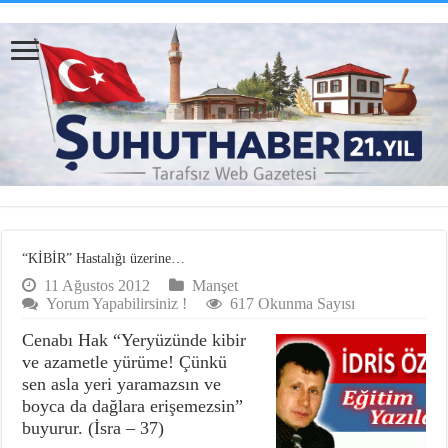
“KİBİR” Hastalığı üzerine…
11 Ağustos 2012
Manşet
Yorum Yapabilirsiniz !
617 Okunma Sayısı
Cenabı Hak “Yeryüzünde kibir
ve azametle yürüme! Çünkü
sen asla yeri yaramazsın ve
boyca da dağlara erişemezsin”
buyurur. (İsra – 37)